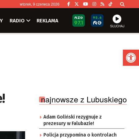
wtorek, 9 czerwca 2026
Y
RADIO
REKLAMA
SŁUCHAJ
Ot
!
najnowsze z Lubuskiego
Adam Goliński rezygnuje z
prezesury w Falubazie!
Policja przypomina o kontrolach