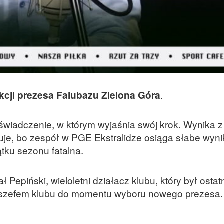
kcji prezesa Falubazu Zielona Góra
.
świadczenie, w którym wyjaśnia swój krok. Wynika z
uje, bo zespół w PGE Ekstralidze osiąga słabe wynik
ątku sezonu fatalna.
epiński, wieloletni działacz klubu, który był ostat
e szefem klubu do momentu wyboru nowego prezesa