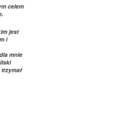
nym celem
h.
im jest
m i
 dla mnie
liski
 trzymał