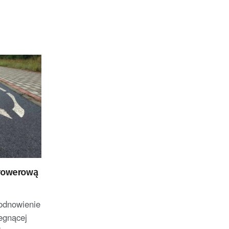
 rowerową
 odnowienie
iegnącej