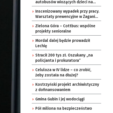
autobusów wiozących dzieci na
kolonie
Inscenizowany wypadek przy pracy.
Warsztaty prewencyjne w Żaganiu
[ZDJĘCIA]
Zielona Góra – Cottbus: wspólne
projekty senioralne
Mordal dalej będzie prowadził
Lechię
Stracił 200 tys zł. Oszukany „na
policjanta i prokuratora”
Celuloza w IV lidze – co zrobić,
żeby została na dłużej?
Kostrzyński projekt archiwistyczny
z dofinansowaniem
Gmina Gubin i jej wodociągi
Pół miliona na bezpieczeństwo