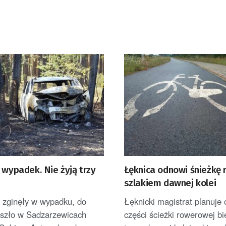
 wypadek. Nie żyją trzy
Łęknica odnowi śnieżkę
szlakiem dawnej kolei
y zginęły w wypadku, do
Łęknicki magistrat planuje
oszło w Sadzarzewicach
części ścieżki rowerowej b