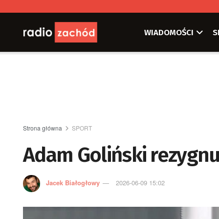
WIADOMOŚCI
S
Strona główna
SPORT
Adam Goliński rezygnuj
Jacek Białogłowy
2026-06-09 15:02