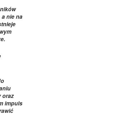
yników
 a nie na
tnieje
kowym
e.
e
do
aniu
 oraz
am impuls
rawić