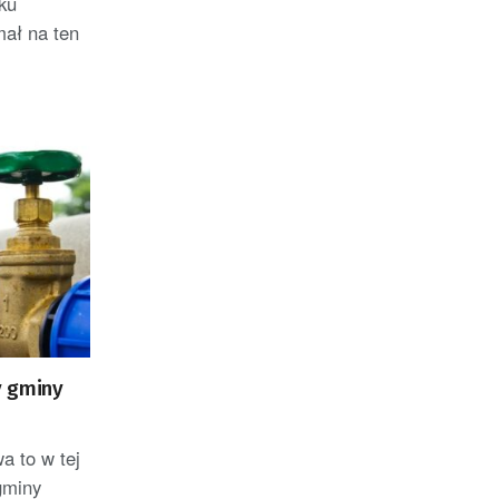
ku
ał na ten
y gminy
 to w tej
gminy