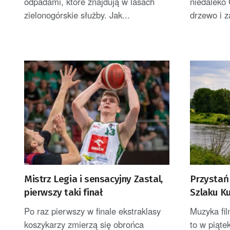
odpadami, które znajdują w lasach
niedaleko
zielonogórskie służby. Jak...
drzewo i za
Mistrz Legia i sensacyjny Zastal,
Przystań
pierwszy taki finał
Szlaku K
Po raz pierwszy w finale ekstraklasy
Muzyka fil
koszykarzy zmierzą się obrońca
to w piąte