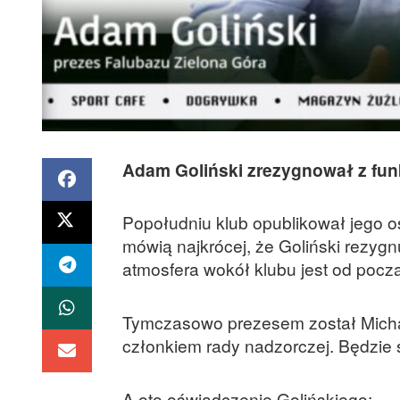
Adam Goliński zrezygnował z fun
Popołudniu klub opublikował jego o
mówią najkrócej, że Goliński rezygn
atmosfera wokół klubu jest od pocz
Tymczasowo prezesem został Michał P
członkiem rady nadzorczej. Będzi
A oto oświadczenie Golińskiego: