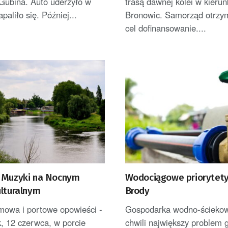
 Gubina. Auto uderzyło w
trasą dawnej kolei w kierun
paliło się. Później...
Bronowic. Samorząd otrzym
cel dofinansowanie....
 Muzyki na Nocnym
Wodociągowe priorytet
ulturalnym
Brody
mowa i portowe opowieści -
Gospodarka wodno-ściekowa
k, 12 czerwca, w porcie
chwili największy problem 