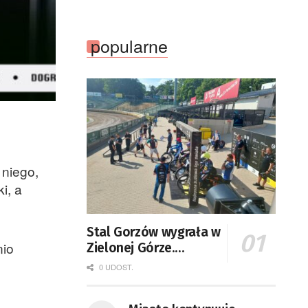
popularne
 niego,
i, a
Stal Gorzów wygrała w
nio
Zielonej Górze.
Falubaz także na
.
0 UDOST.
podium