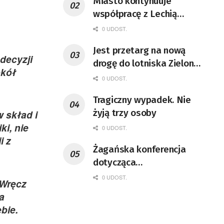
Miasto kontynuuje
współpracę z Lechią
Zielona Góra
0 UDOST.
Jest przetarg na nową
decyzji
drogę do lotniska Zielona
okół
Góra-Babimost
0 UDOST.
Tragiczny wypadek. Nie
żyją trzy osoby
 skład i
ki, nie
0 UDOST.
i z
Żagańska konferencja
dotycząca
bezpieczeństwa pracy
0 UDOST.
 Wręcz
a
bie.