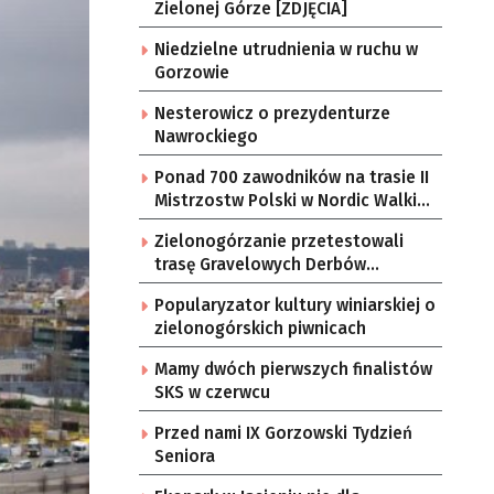
Zielonej Górze [ZDJĘCIA]
Niedzielne utrudnienia w ruchu w
Gorzowie
Nesterowicz o prezydenturze
Nawrockiego
Ponad 700 zawodników na trasie II
Mistrzostw Polski w Nordic Walking
w Gorzowie
Zielonogórzanie przetestowali
trasę Gravelowych Derbów
Lubuskich
Popularyzator kultury winiarskiej o
zielonogórskich piwnicach
Mamy dwóch pierwszych finalistów
SKS w czerwcu
Przed nami IX Gorzowski Tydzień
Seniora