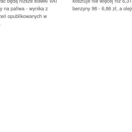
ać będą niższe stawki VAT
kosztuje nie więcej niż 6,31
y na paliwa - wynika z
benzyny 98 - 6,86 zł, a oleju
zeń opublikowanych w
.