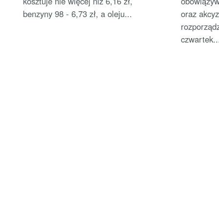
kosztuje nie więcej niż 6,16 zł,
obowiązyw
benzyny 98 - 6,73 zł, a oleju...
oraz akcyz
rozporząd
czwartek..