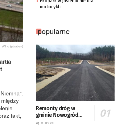
Ekopark w Jasieniu nie dla
motocykli
popularne
Wilno (pixabay)
artia
t
 Niemna”.
o między
lenie
Remonty dróg w
raz fakt,
gminie Nowogród
Bobrzański
0 UDOST.