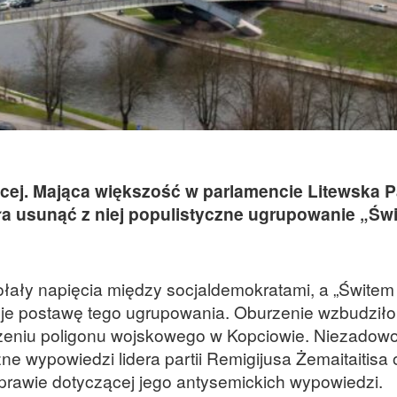
ącej. Mająca większość w parlamencie Litewska P
a usunąć z niej populistyczne ugrupowanie „Świ
wołały napięcia między socjaldemokratami, a „Świtem
uje postawę tego ugrupowania. Oburzenie wzbudził
zeniu poligonu wojskowego w Kopciowie. Niezadowo
e wypowiedzi lidera partii Remigijusa Żemaitaitisa o
prawie dotyczącej jego antysemickich wypowiedzi.