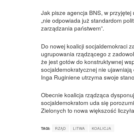
Jak pisze agencja BNS, w przyjętej u
„nie odpowiada już standardom polit
zarządzania państwem”.
Do nowej koalicji socjaldemokraci z
ugrupowania rządzącego z zadowole
że jest gotów do konstruktywnej ws
socjaldemokratycznej nie ujawniają 
Inga Ruginiene utrzyma swoje stan
Obecnie koalicja rządząca dysponu
socjaldemokratom uda się porozum
Zielonych to nowa większość liczył
TAGI:
RZĄD
LITWA
KOALICJA