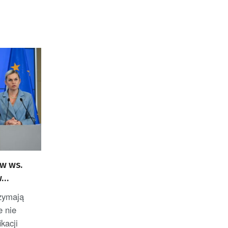
aw ws.
w
rzymają
e nie
kacji