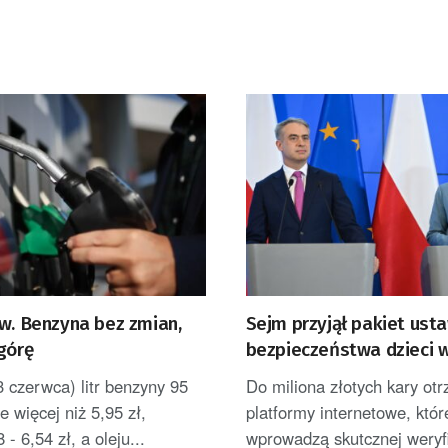
iw. Benzyna bez zmian,
Sejm przyjął pakiet ust
górę
bezpieczeństwa dzieci 
internecie
 czerwca) litr benzyny 95
Do miliona złotych kary ot
e więcej niż 5,95 zł,
platformy internetowe, któr
- 6,54 zł, a oleju...
wprowadzą skutcznej weryfi