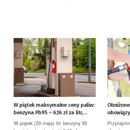
W piątek maksymalne ceny paliw:
Obniżone 
benzyna Pb95 – 6,16 zł za litr,
obowiązy
diesel po 6,37 zł
do połow
W piątek (29 maja) litr benzyny 95
Przynajmn