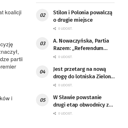
 koalicji
Stilon i Polonia powalczą
o drugie miejsce
0 UDOST.
A. Nowaczyńska, Partia
ecyzję
Razem: „Referendum
znaczył,
powinno się odbyć”
0 UDOST.
ze partii
premier
Jest przetarg na nową
drogę do lotniska Zielona
Góra-Babimost
0 UDOST.
W Sławie powstanie
ków i
drugi etap obwodnicy z
drogami do miasta
0 UDOST.