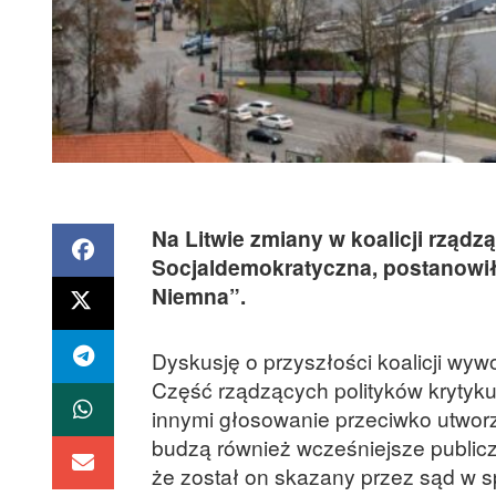
Na Litwie zmiany w koalicji rządz
Socjaldemokratyczna, postanowił
Niemna”.
Dyskusję o przyszłości koalicji wy
Część rządzących polityków krytyk
innymi głosowanie przeciwko utwor
budzą również wcześniejsze publiczn
że został on skazany przez sąd w s