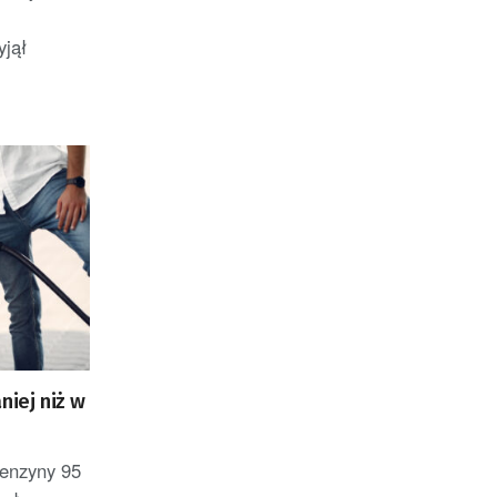
yjął
niej niż w
benzyny 95