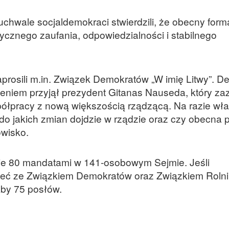
chwale socjaldemokraci stwierdzili, że obecny format
ycznego zaufania, odpowiedzialności i stabilnego
aprosili m.in. Związek Demokratów „W imię Litwy”. D
niem przyjął prezydent Gitanas Nauseda, który za
półpracy z nową większością rządzącą. Na razie wład
do jakich zmian dojdzie w rządzie oraz czy obecna 
owisko.
je 80 mandatami w 141-osobowym Sejmie. Jeśli
ieć ze Związkiem Demokratów oraz Związkiem Rolni
aby 75 posłów.