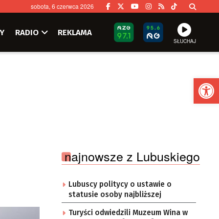
sobota, 6 czerwca 2026
Y
RADIO
REKLAMA
SŁUCHAJ
Ot
najnowsze z Lubuskiego
Lubuscy politycy o ustawie o
statusie osoby najbliższej
Turyści odwiedzili Muzeum Wina w