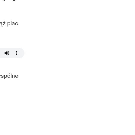
ąż plac
wspólne