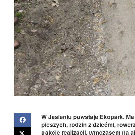
W Jasieniu powstaje Ekopark. Ma
pieszych, rodzin z dziećmi, rowe
trakcie realizacji, tymczasem na 