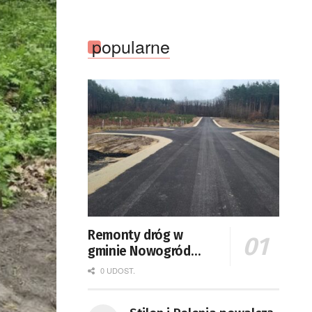
już 13 czerwca
popularne
Remonty dróg w
gminie Nowogród
Bobrzański
0 UDOST.