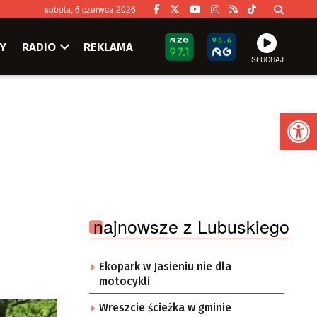
sobota, 6 czerwca 2026
Y
RADIO
REKLAMA
SŁUCHAJ
Ot
najnowsze z Lubuskiego
Ekopark w Jasieniu nie dla
motocykli
Wreszcie ścieżka w gminie