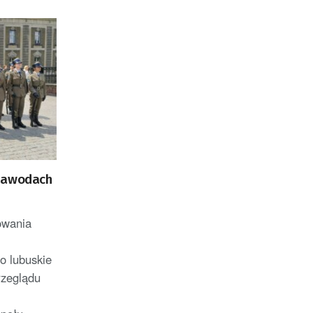
 zawodach
owania
o lubuskie
rzeglądu