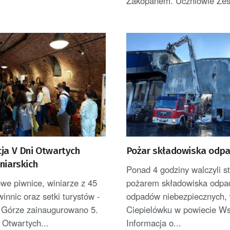
Zakopanem. Uczniowie Zesp
cja V Dni Otwartych
Pożar składowiska odp
niarskich
Ponad 4 godziny walczyli s
we piwnice, winiarze z 45
pożarem składowiska odpa
winnic oraz setki turystów -
odpadów niebezpiecznych,
j Górze zainaugurowano 5.
Ciepielówku w powiecie W
 Otwartych...
Informacja o...