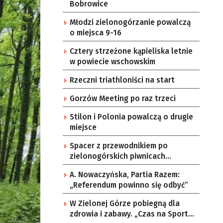
Bobrowice
Młodzi zielonogórzanie powalczą
o miejsca 9-16
Cztery strzeżone kąpieliska letnie
w powiecie wschowskim
Rzeczni triathloniści na start
Gorzów Meeting po raz trzeci
Stilon i Polonia powalczą o drugie
miejsce
Spacer z przewodnikiem po
zielonogórskich piwnicach
winiarskich
A. Nowaczyńska, Partia Razem:
„Referendum powinno się odbyć”
W Zielonej Górze pobiegną dla
zdrowia i zabawy. „Czas na Sport”