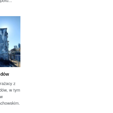
ołu...
adów
trażacy z
dów, w tym
 w
schowskim.