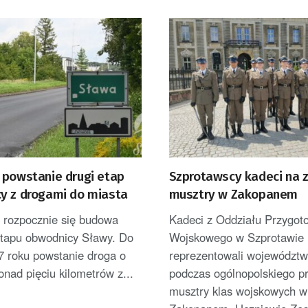
 powstanie drugi etap
Szprotawscy kadeci na
y z drogami do miasta
musztry w Zakopanem
rozpocznie się budowa
Kadeci z Oddziału Przygot
etapu obwodnicy Sławy. Do
Wojskowego w Szprotawie
7 roku powstanie droga o
reprezentowali województw
onad pięciu kilometrów z...
podczas ogólnopolskiego p
musztry klas wojskowych w