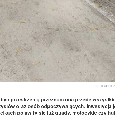
fot. UM Jasień/ 
 być przestrzenią przeznaczoną przede wszystki
rzystów oraz osób odpoczywających. Inwestycja j
alejkach pojawiły się już quady, motocykle czy hu