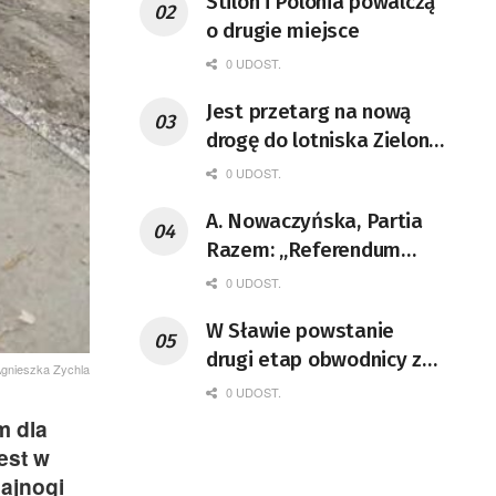
Stilon i Polonia powalczą
o drugie miejsce
0 UDOST.
Jest przetarg na nową
drogę do lotniska Zielona
Góra-Babimost
0 UDOST.
A. Nowaczyńska, Partia
Razem: „Referendum
powinno się odbyć”
0 UDOST.
W Sławie powstanie
drugi etap obwodnicy z
Agnieszka Zychla
drogami do miasta
0 UDOST.
m dla
est w
lajnogi