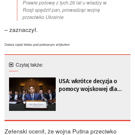
Prawie połowę z tych 26 lat u władzy w
Rosji spędził pan, prowadząc wojnę
przeciwko Ukrainie
– zaznaczył.
Dalsza część tekstu pod polecanym artykułem
Czytaj także:
USA: wkrótce decyzja o
pomocy wojskowej dla
Ukrainy
Zełenski ocenił, że wojna Putina przeciwko