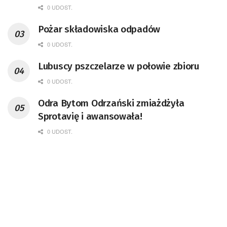
0 UDOST.
Pożar składowiska odpadów
0 UDOST.
Lubuscy pszczelarze w połowie zbioru
0 UDOST.
Odra Bytom Odrzański zmiażdżyła
Sprotavię i awansowała!
0 UDOST.