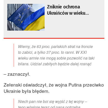
Zniknie ochrona
Ukraińców w wieku
poborowym? Będą
deportacje?
Wiemy, że 63 proc. pańskich strat na froncie
to zabici, a tylko 37 proc. to ranni. W XXI
wieku armie nie mogą sobie pozwolić na taki
bilans. Udział zabitych będzie dalej rosnąć
– zaznaczył.
Zełenski oświadczył, że wojna Putina przeciwko
Ukrainie była błędem.
Niech pan nie boi się wyjść z tej wojny –
tego właśnie teraz od pana potrzeba.