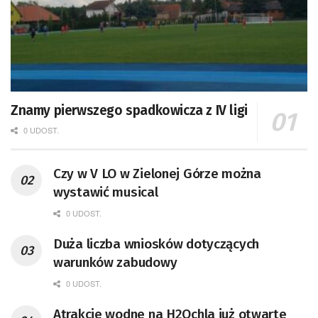
Znamy pierwszego spadkowicza z IV ligi
0 UDOST.
Czy w V LO w Zielonej Górze można
wystawić musical
0 UDOST.
Duża liczba wniosków dotyczących
warunków zabudowy
0 UDOST.
Atrakcje wodne na H2Ochla już otwarte