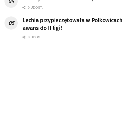
0 UDOST.
Lechia przypieczętowała w Polkowicach
awans do II ligi!
0 UDOST.