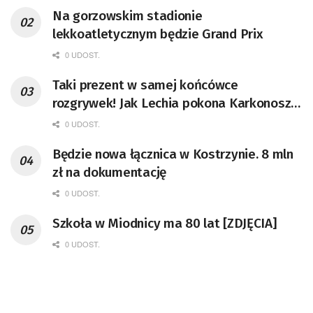
Na gorzowskim stadionie
lekkoatletycznym będzie Grand Prix
0 UDOST.
Taki prezent w samej końcówce
rozgrywek! Jak Lechia pokona Karkonosze
to będzie blisko II ligi!
0 UDOST.
Będzie nowa łącznica w Kostrzynie. 8 mln
zł na dokumentację
0 UDOST.
Szkoła w Miodnicy ma 80 lat [ZDJĘCIA]
0 UDOST.