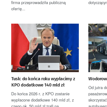
firma przeprowadziła publiczną
dotyczącym
ofertę...
Tusk: do końca roku wypłacimy z
Wodorowy
KPO dodatkowe 140 mld zł
Od jutra d
Do końca 2026 r. z KPO zostanie
pasażerow
wypłacone dodatkowe 140 mld zł, z
skorzystać
czego ok. 50 mld zł trafi na...
autobusem