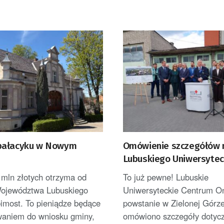
pałacyku w Nowym
Omówienie szczegółów n
Lubuskiego Uniwersytec
Centrum Onkologii
 mln złotych otrzyma od
To już pewne! Lubuskie
ojewództwa Lubuskiego
Uniwersyteckie Centrum On
imost. To pieniądze będące
powstanie w Zielonej Górze
waniem do wniosku gminy,
omówiono szczegóły dotyc