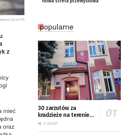
nowa strefa przemysłowa
Zielonej Górze/FB
popularne
u
a
yk z
nicy
ogi
30 zarzutów za
a mieć
kradzieże na terenie
będna
Żar
0 UDOST.
a oraz
ieżka