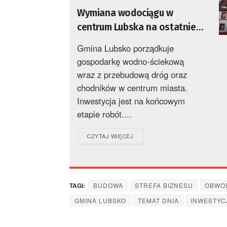
Wymiana wodociągu w
centrum Lubska na ostatniej
prostej
Gmina Lubsko porządkuje
gospodarkę wodno-ściekową
wraz z przebudową dróg oraz
chodników w centrum miasta.
Inwestycja jest na końcowym
etapie robót....
DETAILS
CZYTAJ WIĘCEJ
TAGI:
BUDOWA
STREFA BIZNESU
OBWO
GMINA LUBSKO
TEMAT DNIA
INWESTYC