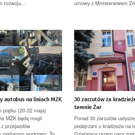
 rozwoju...
umowy z Ministerstwem Zdr
 autobus na liniach MZK
30 zarzutów za kradzież
terenie Żar
o piątku (20-22 maja)
ie MZK będą mogli
Ponad 30 zarzutów usłyszel
 z przejazdów
podejrzani o kradzieże na t
 zasilanym wodorem. To
Działająca razem para zost