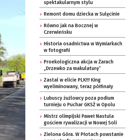
spektakularnym stylu
Remont domu dziecka w Sulęcinie
Równo jak na Bocznej w
Czerwieńsku
Historia osadnictwa w Wymiarkach
w fotografii
Proekologiczna akcja w Żarach
„Drzewko za makulaturę”
Zastal w elicie PLK!!! King
wyeliminowany, teraz półfinały
Lubuscy żużlowcy poza podium
turnieju o Puchar GKSŻ w Opolu
Mistrz olimpijski Paweł Nastula
gościem rywalizacji w Nowej Soli
Zielona Góra. W Płotach powstanie