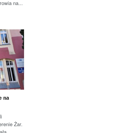
owia na...
e na
i
erenie Żar.
ała