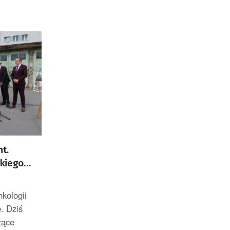
t.
kiego
kologii
. Dziś
zące