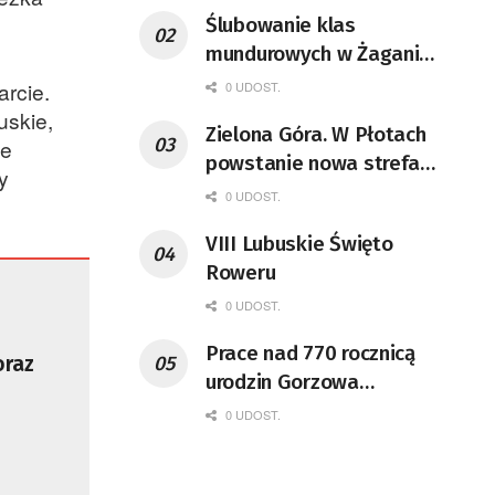
Ślubowanie klas
mundurowych w Żaganiu
[ZDJĘCIA]
arcie.
0 UDOST.
uskie,
Zielona Góra. W Płotach
ie
powstanie nowa strefa
y
przemysłowa
0 UDOST.
VIII Lubuskie Święto
Roweru
0 UDOST.
Prace nad 770 rocznicą
oraz
urodzin Gorzowa
rozpoczęte
0 UDOST.