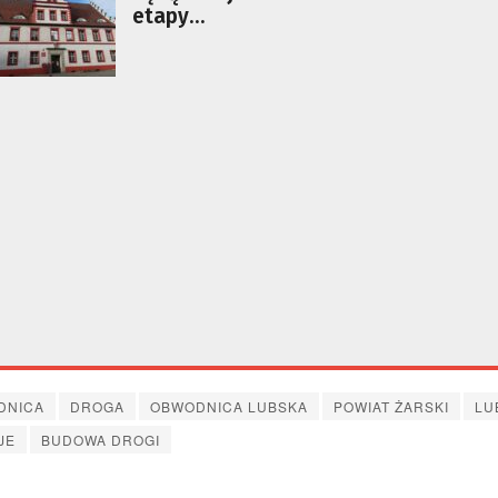
etapy
modernizacji
drogi w
Raszynie
DNICA
DROGA
OBWODNICA LUBSKA
POWIAT ŻARSKI
LU
JE
BUDOWA DROGI