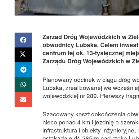
Zarząd Dróg Wojewódzkich w Zielo
obwodnicy Lubska. Celem inwesty
centrum tej ok. 13-tysięcznej mi
Zarządu Dróg Wojewódzkich w Zie
Planowany odcinek w ciągu dróg wo
Lubska, zrealizowanej we wcześniej
wojewódzkiej nr 289. Pierwszy frag
Szacowany koszt dokończenia obwod
nieco ponad 4 km i jezdnię o szero
infrastruktura i obiekty inżynieryj
estakada o dł. 285 m nad rzeką Lu