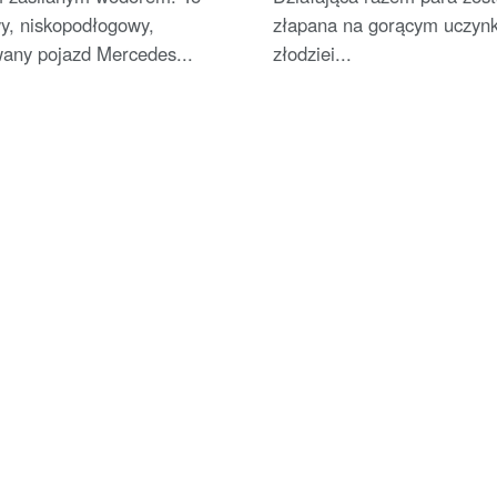
y, niskopodłogowy,
złapana na gorącym uczyn
wany pojazd Mercedes...
złodziei...