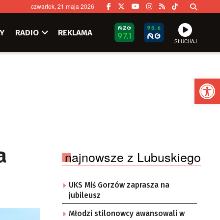
czwartek, 21 maja 2026
Y
RADIO
REKLAMA
SŁUCHAJ
Ot
a
najnowsze z Lubuskiego
UKS Miś Gorzów zaprasza na
jubileusz
Młodzi stilonowcy awansowali w