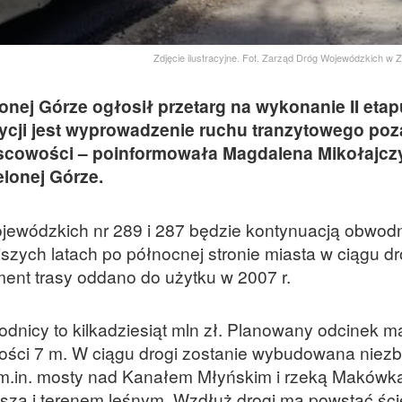
Zdjęcie ilustracyjne. Fot. Zarząd Dróg Wojewódzkich w 
nej Górze ogłosił przetarg na wykonanie II etap
cji jest wyprowadzenie ruchu tranzytowego poz
ejscowości – poinformowała Magdalena Mikołajcz
lonej Górze.
jewódzkich nr 289 i 287 będzie kontynuacją obwod
szych latach po północnej stronie miasta w ciągu dr
ment trasy oddano do użytku w 2007 r.
nicy to kilkadziesiąt mln zł. Planowany odcinek m
kości 7 m. W ciągu drogi zostanie wybudowana niez
ne, m.in. mosty nad Kanałem Młyńskim i rzeką Makówk
bsza i terenem leśnym. Wzdłuż drogi ma powstać śc