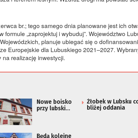
zerwca br.; tego samego dnia planowane jest ich otw
w formule „zaprojektuj i wybuduj”. Województwo Lub
Wojewódzkich, planuje ubiegać się o dofinansowan
sze Europejskie dla Lubuskiego 2021–2027. Wybran
a realizację inwestycji.
Żłobek w Lubsku c
Nowe boisko
bliżej oddania
przy lubskim
ośrodku
sportu coraz
bliżej
Będą kolejne