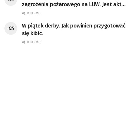
zagrożenia pożarowego na LUW. Jest akt
oskarżenia [AKTUALIZACJA]
0 UDOST.
W piątek derby. Jak powinien przygotować
się kibic.
0 UDOST.