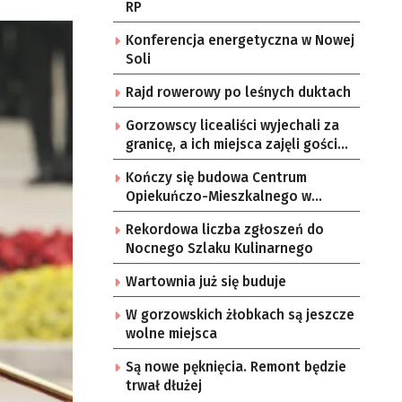
RP
Konferencja energetyczna w Nowej
Soli
Rajd rowerowy po leśnych duktach
Gorzowscy licealiści wyjechali za
granicę, a ich miejsca zajęli goście
z innych krajów
Kończy się budowa Centrum
Opiekuńczo-Mieszkalnego w
Zielonej Górze
Rekordowa liczba zgłoszeń do
Nocnego Szlaku Kulinarnego
Wartownia już się buduje
W gorzowskich żłobkach są jeszcze
wolne miejsca
Są nowe pęknięcia. Remont będzie
trwał dłużej