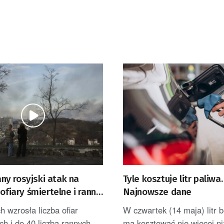
y rosyjski atak na
Tyle kosztuje litr paliwa.
 ofiary śmiertelne i ranni
Najnowsze dane
ZACJA]
h wzrosła liczba ofiar
W czwartek (14 maja) litr 
ch i do 40 liczba rannych
ma kosztować nie więcej niż