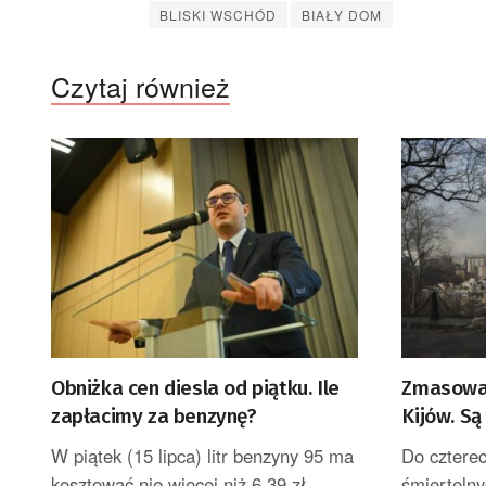
BLISKI WSCHÓD
BIAŁY DOM
Czytaj również
Obniżka cen diesla od piątku. Ile
Zmasowan
zapłacimy za benzynę?
Kijów. Są
[AKTUALI
W piątek (15 lipca) litr benzyny 95 ma
Do czterec
kosztować nie więcej niż 6,39 zł,
śmiertelny