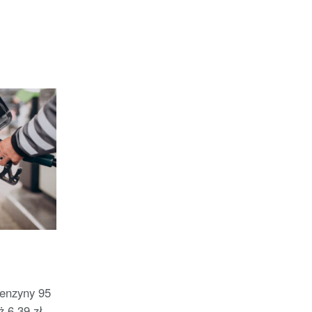
benzyny 95
 6,39 zł,