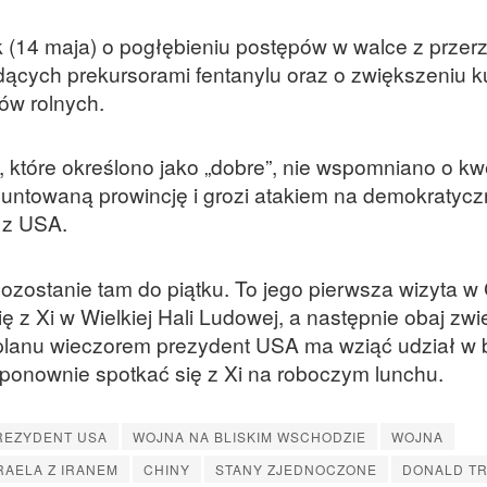
ek (14 maja) o pogłębieniu postępów w walce z prze
ących prekursorami fentanylu oraz o zwiększeniu 
ów rolnych.
 które określono jako „dobre”, nie wspomniano o kwe
ntowaną prowincję i grozi atakiem na demokratycz
 z USA.
pozostanie tam do piątku. To jego pierwsza wizyta w
 z Xi w Wielkiej Hali Ludowej, a następnie obaj zwie
planu wieczorem prezydent USA ma wziąć udział w 
ponownie spotkać się z Xi na roboczym lunchu.
REZYDENT USA
WOJNA NA BLISKIM WSCHODZIE
WOJNA
RAELA Z IRANEM
CHINY
STANY ZJEDNOCZONE
DONALD T