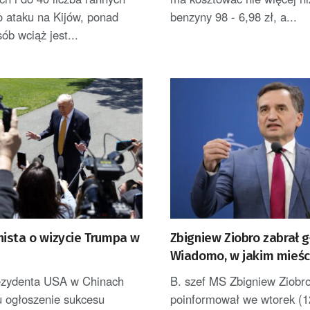
o ataku na Kijów, ponad
benzyny 98 - 6,98 zł, a...
sób wciąż jest...
ista o wizycie Trumpa w
Zbigniew Ziobro zabrał g
Wiadomo, w jakim mieśc
przebywa [AKTUALIZOW
ezydenta USA w Chinach
B. szef MS Zbigniew Ziobr
u ogłoszenie sukcesu
poinformował we wtorek (1