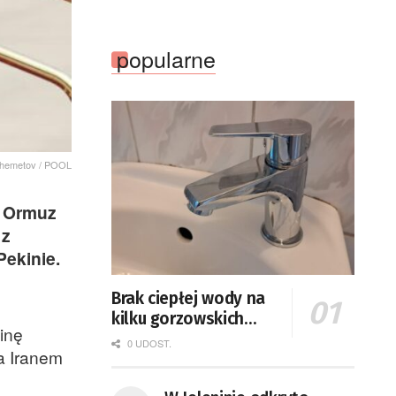
popularne
 Shemetov / POOL
a Ormuz
 z
ekinie.
Brak ciepłej wody na
kilku gorzowskich
inę
osiedlach
0 UDOST.
a Iranem