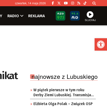
czwartek, 14 maja 2026
Y
RADIO
REKLAMA
SŁUCHAJ
Ot
nikat
najnowsze z Lubuskiego
W piątek pierwsze w tym roku
Derby Ziemi Lubuskiej. Transmisja w
Radiu Zachód!
Elżbieta Olga Polak – Związek OSP