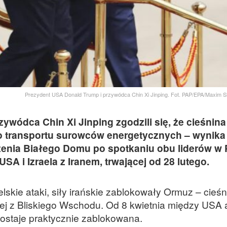
Prezydent USA Donald Trump i przywódca Chin Xi Jinping. Fot. PAP/EPA/Maxim
ywódca Chin Xi Jinping zgodzili się, że cieśnin
 transportu surowców energetycznych – wynika
enia Białego Domu po spotkaniu obu liderów w P
A i Izraela z Iranem, trwającej od 28 lutego.
skie ataki, siły irańskie zablokowały Ormuz – cieśn
wej z Bliskiego Wschodu. Od 8 kwietnia między USA 
zostaje praktycznie zablokowana.