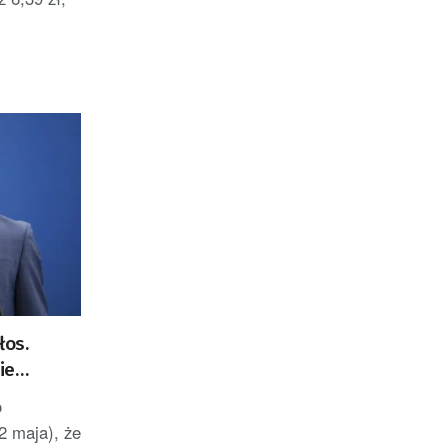
łos.
ie
ANY]
o
2 maja), że