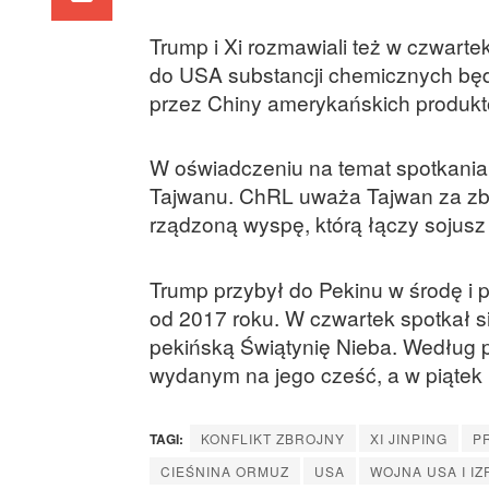
Trump i Xi rozmawiali też w czwart
do USA substancji chemicznych będ
przez Chiny amerykańskich produkt
W oświadczeniu na temat spotkania,
Tajwanu. ChRL uważa Tajwan za zbu
rządzoną wyspę, którą łączy sojusz
Trump przybył do Pekinu w środę i 
od 2017 roku. W czwartek spotkał się
pekińską Świątynię Nieba. Według 
wydanym na jego cześć, a w piątek 
TAGI:
KONFLIKT ZBROJNY
XI JINPING
P
CIEŚNINA ORMUZ
USA
WOJNA USA I IZ