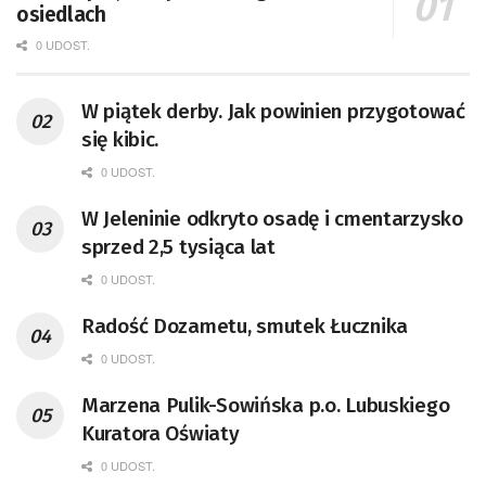
osiedlach
0 UDOST.
W piątek derby. Jak powinien przygotować
się kibic.
0 UDOST.
W Jeleninie odkryto osadę i cmentarzysko
sprzed 2,5 tysiąca lat
0 UDOST.
Radość Dozametu, smutek Łucznika
0 UDOST.
Marzena Pulik-Sowińska p.o. Lubuskiego
Kuratora Oświaty
0 UDOST.