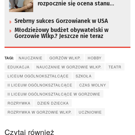
rozpocznie się ocena stanu
zdrowia dzieci i młodzieży w
Polsce
Srebrny sukces Gorzowianek w USA
Młodzieżowy budżet obywatelski w
Gorzowie Wlkp.? Jeszcze nie teraz
TAGI:
NAUCZANIE
GORZÓW WLKP.
HOBBY
EDUKACJA
NAUCZANIE W GORZOWIE WLKP.
TEATR
LICEUM OGÓLNOKSZTAŁCĄCE
SZKOŁA
II LICEUM OGÓLNOKSZTAŁCĄCE
CZAS WOLNY
II LICEUM OGÓLNOKSZTAŁCĄCE W GORZOWIE
ROZRYWKA
DZIEŃ DZIECKA
ROZRYWKA W GORZOWIE WLKP.
UCZNIOWIE
Czytaj również