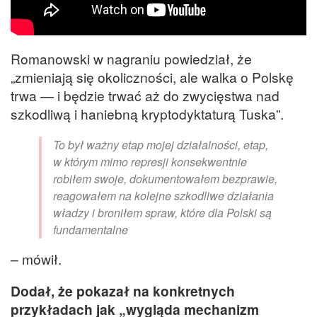
Romanowski w nagraniu powiedział, że
„zmieniają się okoliczności, ale walka o Polskę
trwa — i będzie trwać aż do zwycięstwa nad
szkodliwą i haniebną kryptodyktaturą Tuska”.
To był ważny etap mojej działalności, etap,
w którym mimo represji konsekwentnie
robiłem swoje, dokumentowałem bezprawie,
reagowałem na kolejne szkodliwe działania
władzy i broniłem spraw, które dla Polski są
fundamentalne
– mówił.
Dodał, że pokazał na konkretnych
przykładach jak „wygląda mechanizm