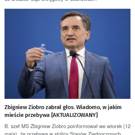
Zbigniew Ziobro zabrał głos. Wiadomo, w jakim
mieście przebywa [AKTUALIZOWANY]
B. szef MS Zbigniew Ziobro poinformował we wtorek (12
maja), że przebywa w stolicy Stanów Zjednoczonych,