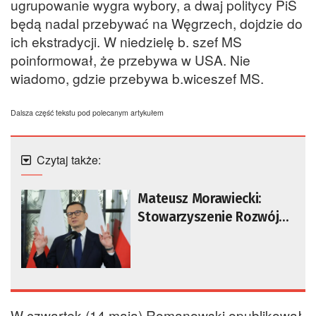
ugrupowanie wygra wybory, a dwaj politycy PiS
będą nadal przebywać na Węgrzech, dojdzie do
ich ekstradycji. W niedzielę b. szef MS
poinformował, że przebywa w USA. Nie
wiadomo, gdzie przebywa b.wiceszef MS.
Dalsza część tekstu pod polecanym artykułem
Czytaj także:
Mateusz Morawiecki:
Stowarzyszenie Rozwój
Plus zostało
zarejestrowane
W czwartek (14 maja) Romanowski opublikował