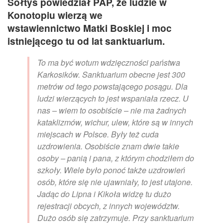
Sołtys powiedział PAP, że ludzie w
Konotopiu wierzą we
wstawiennictwo Matki Boskiej i moc
istniejącego tu od lat sanktuarium.
To ma być wotum wdzięczności państwa
Karkosików. Sanktuarium obecne jest 300
metrów od tego powstającego posągu. Dla
ludzi wierzących to jest wspaniała rzecz. U
nas – wiem to osobiście – nie ma żadnych
kataklizmów, wichur, ulew, które są w innych
miejscach w Polsce. Były też cuda
uzdrowienia. Osobiście znam dwie takie
osoby – panią i pana, z którym chodziłem do
szkoły. Wiele było ponoć także uzdrowień
osób, które się nie ujawniały, to jest utajone.
Jadąc do Lipna i Kikoła widzę tu dużo
rejestracji obcych, z innych województw.
Dużo osób się zatrzymuje. Przy sanktuarium