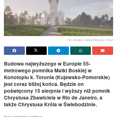
Fot. Screen z wideo/Wirtualny Toruń
Budowa najwyższego w Europie 55-
metrowego pomnika Matki Boskiej w
Konotopiu k. Torunia (Kujawsko-Pomorskie)
jest coraz bliżej końca. Będzie on
poświęcony 15 sierpnia i wyższy niż pomnik
Chrystusa Zbawiciela w Rio de Janeiro, a
także Chrystusa Króla w Świebodzinie.
Dalsza część tekstu pod filmem