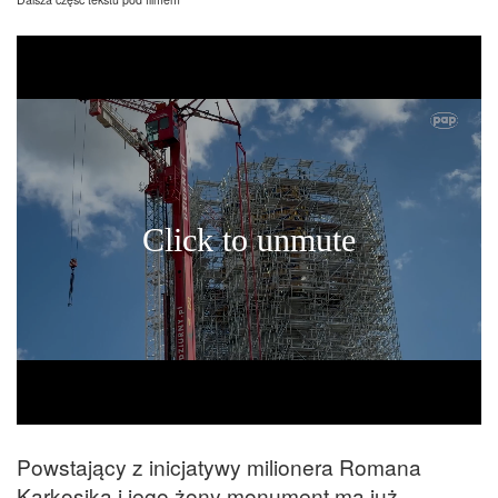
Powstający z inicjatywy milionera Romana
Karkosika i jego żony monument ma już