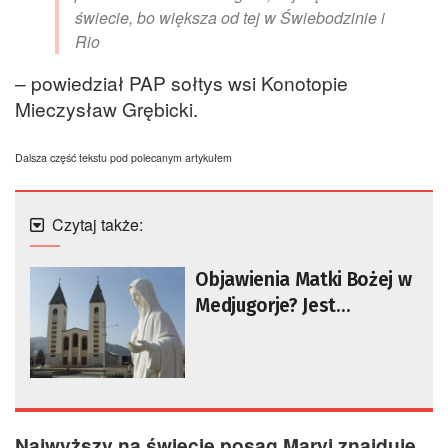
świecie, bo większa od tej w Świebodzinie i
Rio
– powiedział PAP sołtys wsi Konotopie
Mieczysław Grębicki.
Dalsza część tekstu pod polecanym artykułem
Czytaj także:
Objawienia Matki Bożej w
Medjugorje? Jest
stanowisko Watykanu
Najwyższy na świecie posąg Maryi znajduje