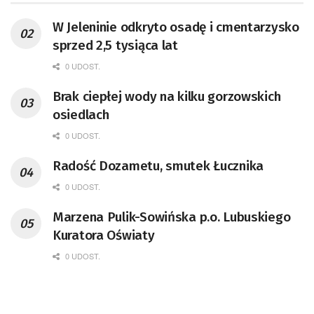
W Jeleninie odkryto osadę i cmentarzysko
sprzed 2,5 tysiąca lat
0 UDOST.
Brak ciepłej wody na kilku gorzowskich
osiedlach
0 UDOST.
Radość Dozametu, smutek Łucznika
0 UDOST.
Marzena Pulik-Sowińska p.o. Lubuskiego
Kuratora Oświaty
0 UDOST.