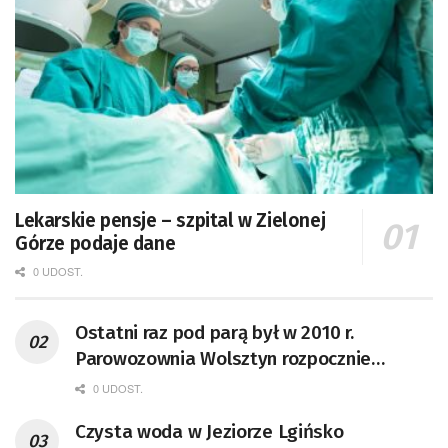
Lekarskie pensje – szpital w Zielonej
Górze podaje dane
0 UDOST.
Ostatni raz pod parą był w 2010 r.
Parowozownia Wolsztyn rozpocznie
remont unikatowego Tr5-65
0 UDOST.
Czysta woda w Jeziorze Lgińsko