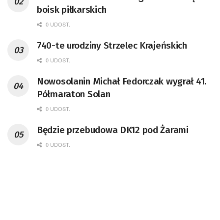
boisk piłkarskich
0 UDOST.
740-te urodziny Strzelec Krajeńskich
0 UDOST.
Nowosolanin Michał Fedorczak wygrał 41.
Półmaraton Solan
0 UDOST.
Będzie przebudowa DK12 pod Żarami
0 UDOST.