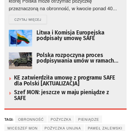
której Polska może otrzymać pożyczkę
przeznaczoną na obronność, w kwocie ponad 40...
DETAILS
CZYTAJ WIĘCEJ
Litwa i Komisja Europejska
podpisały umowę SAFE
Polska rozpoczyna proces
podpisywania umów w ramach
SAFE
KE zatwierdziła umowę z programu SAFE
dla Polski [AKTUALIZACJA]
Szef MON: jeszcze w maju pieniądze z
SAFE
TAGI:
OBRONNOŚĆ
POŻYCZKA
PIENIĄDZE
WICESZEF MON
POŻYCZKA UNIJNA
PAWEŁ ZALEWSKI