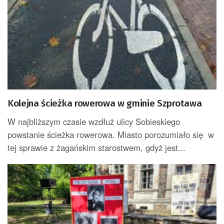
Kolejna ścieżka rowerowa w gminie Szprotawa
W najbliższym czasie wzdłuż ulicy Sobieskiego
powstanie ścieżka rowerowa. Miasto porozumiało się w
tej sprawie z żagańskim starostwem, gdyż jest...