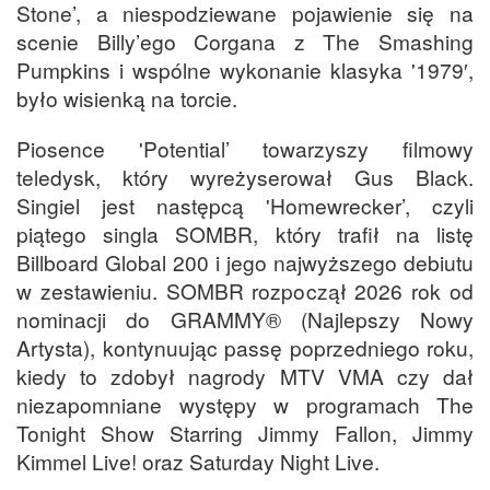
Stone’, a niespodziewane pojawienie się na
scenie Billy’ego Corgana z The Smashing
Pumpkins i wspólne wykonanie klasyka '1979′,
było wisienką na torcie.
Piosence 'Potential’ towarzyszy filmowy
teledysk, który wyreżyserował Gus Black.
Singiel jest następcą 'Homewrecker’, czyli
piątego singla SOMBR, który trafił na listę
Billboard Global 200 i jego najwyższego debiutu
w zestawieniu. SOMBR rozpoczął 2026 rok od
nominacji do GRAMMY® (Najlepszy Nowy
Artysta), kontynuując passę poprzedniego roku,
kiedy to zdobył nagrody MTV VMA czy dał
niezapomniane występy w programach The
Tonight Show Starring Jimmy Fallon, Jimmy
Kimmel Live! oraz Saturday Night Live.