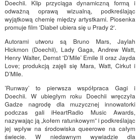
Doechii. Klip przyciąga dynamiczną formą i
odważną oprawą wizualną, podkreślając
wyjątkową chemię między artystkami. Piosenka
promuje film 'Diabeł ubiera się u Prady 2′.
Autorami utworu są Bruno Mars, Jaylah
Hickmon (Doechii), Lady Gaga, Andrew Watt,
Henry Walter, Dernst 'D’Mile’ Emile II oraz Jayda
Love; produkcją zajęli się Mara, Watt, Cirkut i
D’Mile.
’Runway’ to pierwsza współpraca Gagi i
Doechii. W ubiegłym roku Doechii wręczyła
Gadze nagrodę dla muzycznej innowatorki
podczas gali iHeartRadio Music Awards,
nazywając ją „kołem ratunkowym” i podkreślając
jej wpływ na środowiska queerowe na całym
świecie. W niedawnym wywiadzie dla