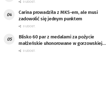
0 UDOST.
Carina prowadziła z MKS-em, ale musi
zadowolić się jednym punktem
0 UDOST.
Blisko 60 par z medalami za pożycie
małżeńskie uhonorowane w gorzowskiej
Filharmonii [GALERIA ZDJĘĆ]
0 UDOST.