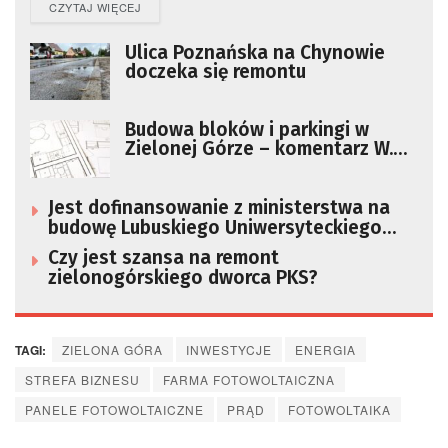
DETAILS
CZYTAJ WIĘCEJ
Ulica Poznańska na Chynowie
doczeka się remontu
Budowa bloków i parkingi w
Zielonej Górze – komentarz W.
Kuchty
Jest dofinansowanie z ministerstwa na
budowę Lubuskiego Uniwersyteckiego
Centrum Onkologii
Czy jest szansa na remont
zielonogórskiego dworca PKS?
TAGI:
ZIELONA GÓRA
INWESTYCJE
ENERGIA
STREFA BIZNESU
FARMA FOTOWOLTAICZNA
PANELE FOTOWOLTAICZNE
PRĄD
FOTOWOLTAIKA