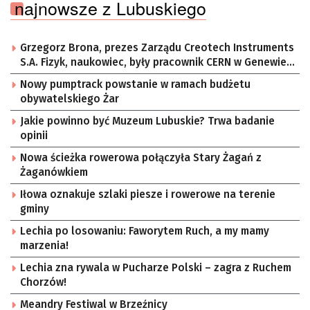
najnowsze z Lubuskiego
Grzegorz Brona, prezes Zarządu Creotech Instruments
S.A. Fizyk, naukowiec, były pracownik CERN w Genewie,
przedsiębiorca i nauczyciel akademicki, doktor
Nowy pumptrack powstanie w ramach budżetu
habilitowany nauk fizycznych, koordynator Rady
obywatelskiego Żar
Sektorowej ds. Kompetencji Przemysłu Lotniczo-
Kosmicznego oraz członek Komitetu Badań
Jakie powinno być Muzeum Lubuskie? Trwa badanie
Kosmicznych i Satelitarnych PAN.
opinii
Nowa ścieżka rowerowa połączyła Stary Żagań z
Żaganówkiem
Iłowa oznakuje szlaki piesze i rowerowe na terenie
gminy
Lechia po losowaniu: Faworytem Ruch, a my mamy
marzenia!
Lechia zna rywala w Pucharze Polski – zagra z Ruchem
Chorzów!
Meandry Festiwal w Brzeźnicy