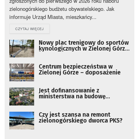
zgłoszonych do pierwszego w 2026 roku naboru
zielonogórskiego budżetu obywatelskiego. Jak
informuje Urząd Miasta, mieszkańcy...
DETAILS
CZYTAJ WIĘCEJ
Nowy plac trenigowy do sportów
kynologicznych w Zielonej Górze
[ZDJĘCIA]
Centrum bezpieczeństwa w
Zielonej Górze – doposażenie
Jest dofinansowanie z
ministerstwa na budowę
Lubuskiego Uniwersyteckiego
Centrum Onkologii
Czy jest szansa na remont
zielonogórskiego dworca PKS?