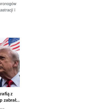
oronogów
stracji i
rafią z
p zabrał
ump