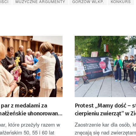
IŚCI
MUZYCZNE ARGUMENTY
GORZÓW WLKP.
KONKURS
0 par z medalami za
Protest „Mamy dość – s
małżeńskie uhonorowane
cierpieniu zwierząt” w Zi
kiej Filharmonii
Górze [ZDJĘCIA]
par, które przeżyły razem w
Zaostrzenie kar dla osób, k
 ZDJĘĆ]
łżeńskim 50, 55 i 60 lat
znęcają się nad zwierzętam