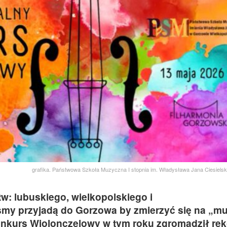
grafika. Państwowa Szkoła Muzyczna I stopnia im. Władysława Jana Ciesiels
w: lubuskiego, wielkopolskiego i
smy przyjadą do Gorzowa by zmierzyć się na „m
onkurs Wiolonczelowy w tym roku zgromadził re