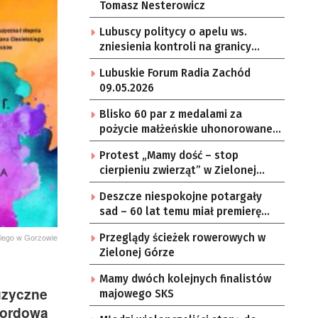
Tomasz Nesterowicz
Lubuscy politycy o apelu ws.
zniesienia kontroli na granicy
Polski i Niemiec
Lubuskie Forum Radia Zachód
09.05.2026
Blisko 60 par z medalami za
pożycie małżeńskie uhonorowane
w gorzowskiej Filharmonii [GALERIA
Protest „Mamy dość – stop
ZDJĘĆ]
cierpieniu zwierząt” w Zielonej
Górze [ZDJĘCIA]
Deszcze niespokojne potargały
sad – 60 lat temu miał premierę
serial „Czterej pancerni i pies”
kiego w Gorzowie
Przeglądy ścieżek rowerowych w
Zielonej Górze
Mamy dwóch kolejnych finalistów
uzyczne
majowego SKS
kordową