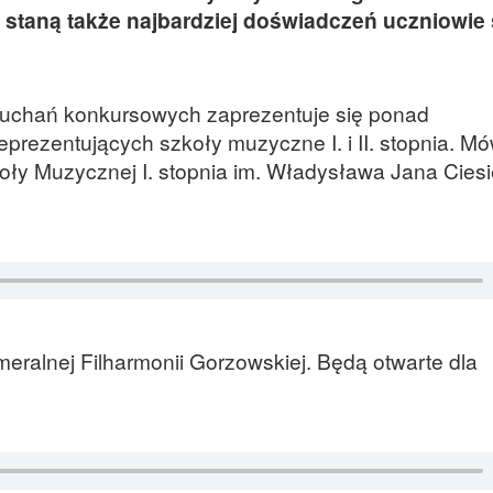
i staną także najbardziej doświadczeń uczniowie
słuchań konkursowych zaprezentuje się ponad
eprezentujących szkoły muzyczne I. i II. stopnia. M
ły Muzycznej I. stopnia im. Władysława Jana Ciesi
eralnej Filharmonii Gorzowskiej. Będą otwarte dla