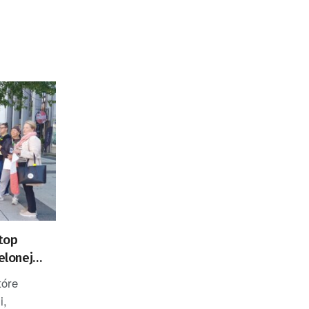
top
elonej
tóre
i,