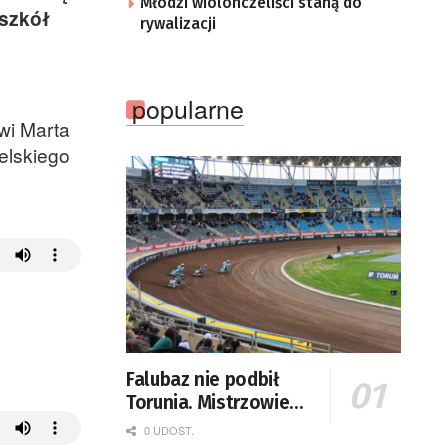
Młodzi wiolonczeliści staną do
 szkół
rywalizacji
popularne
ówi Marta
elskiego
Falubaz nie podbił
Torunia. Mistrzowie
Polski lepsi od
0 UDOST.