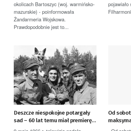
okolicach Bartoszyc (woj. warmińsko-
pojawiało 
mazurskie) - poinformowała
Filharmonii
Żandarmeria Wojskowa.
Prawdopodobnie jest to...
Deszcze niespokojne potargały
Od sobot
sad – 60 lat temu miał premierę
maksymal
serial „Czterej pancerni i pies”
95 – 6,35 
9 maja 1966 r. telewizja nadała
Od soboty