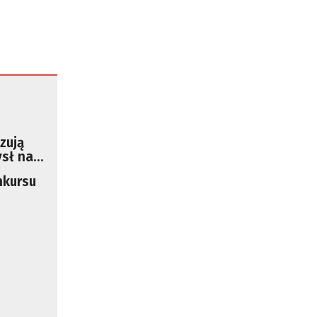
zują
sł na
kursu