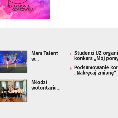
Studenci UZ organi
Mam Talent
konkurs „Mój pomy
w
życie offline”
gorzowskiej
Podsumowanie kon
podstawówc
„Nakręcaj zmianę”
e
Młodzi
wolontariusz
e nagrodzeni
w ramach
konkursu
„Ośmiu
Wspaniałych