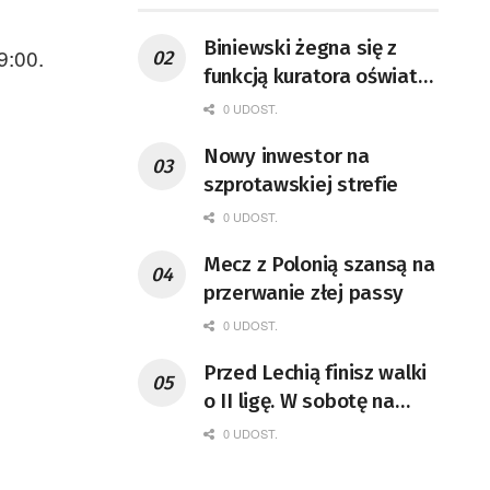
Zielonogórzan
Biniewski żegna się z
9:00.
funkcją kuratora oświaty.
Gdzie będzie pracował?
0 UDOST.
Nowy inwestor na
szprotawskiej strefie
0 UDOST.
Mecz z Polonią szansą na
przerwanie złej passy
0 UDOST.
Przed Lechią finisz walki
o II ligę. W sobotę na
Dołku podejmie ona
0 UDOST.
Pniówek Pawłowice