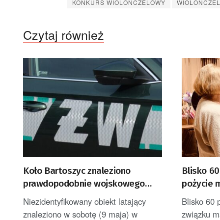
KONKURS WIOLONCZELOWY
WIOLONCZEL
Czytaj również
Koło Bartoszyc znaleziono
Blisko 6
prawdopodobnie wojskowego
pożycie 
drona
w gorzows
Niezidentyfikowany obiekt latający
Blisko 60 
[GALERIA
znaleziono w sobotę (9 maja) w
związku ma