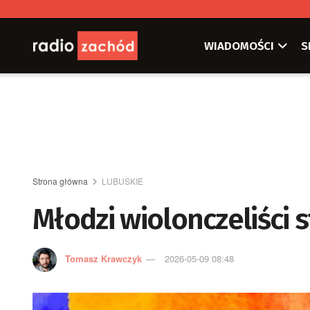
WIADOMOŚCI
S
Strona główna
LUBUSKIE
Młodzi wiolonczeliści s
Tomasz Krawczyk
2026-05-09 08:48