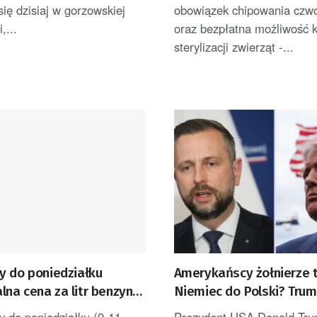
się dzisiaj w gorzowskiej
obowiązek chipowania czw
,...
oraz bezpłatna możliwość ka
sterylizacji zwierząt -...
y do poniedziałku
Amerykańscy żołnierze t
na cena za litr benzyny
Niemiec do Polski? Trum
zł, za diesela – 7,03 zł za
głos
 do poniedziałku (9-11
Prezydent USA Donald Tr