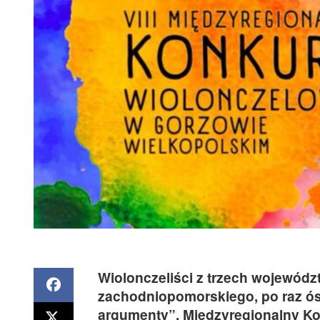
Wiolonczeliści z trzech województ
zachodniopomorskiego, po raz ó
argumenty”. Międzyregionalny K