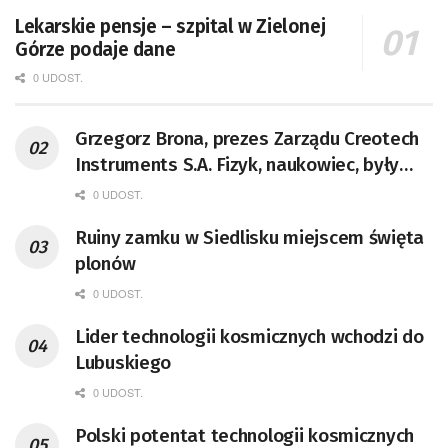
Lekarskie pensje – szpital w Zielonej
Górze podaje dane
0 UDOST.
Grzegorz Brona, prezes Zarządu Creotech
Instruments S.A. Fizyk, naukowiec, były
pracownik CERN w Genewie,
0 UDOST.
przedsiębiorca i nauczyciel akademicki,
Ruiny zamku w Siedlisku miejscem święta
doktor habilitowany nauk fizycznych,
plonów
koordynator Rady Sektorowej ds.
Kompetencji Przemysłu Lotniczo-
0 UDOST.
Kosmicznego oraz członek Komitetu
Lider technologii kosmicznych wchodzi do
Badań Kosmicznych i Satelitarnych PAN.
Lubuskiego
0 UDOST.
Polski potentat technologii kosmicznych