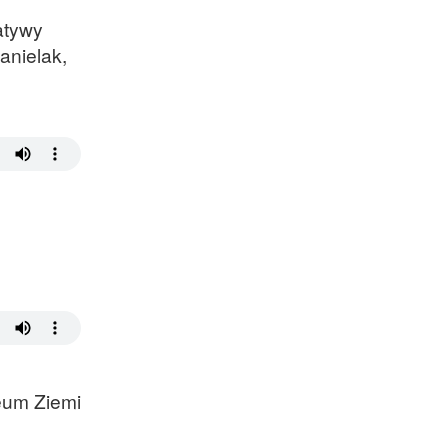
atywy
anielak,
zeum Ziemi