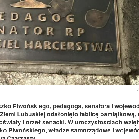
Fo
szko Piwońskiego, pedagoga, senatora i wojewo
iemi Lubuskiej odsłonięto tablicę pamiątkową, n
światy i orzeł senacki. W uroczystościach wzięł
zko Piwońskiego, władze samorządowe i wojewó
rz Czarzasty.