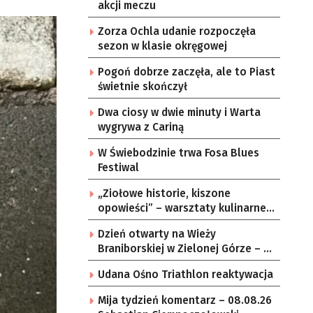
akcji meczu
Zorza Ochla udanie rozpoczęła
sezon w klasie okręgowej
Pogoń dobrze zaczęła, ale to Piast
świetnie skończył
Dwa ciosy w dwie minuty i Warta
wygrywa z Cariną
W Świebodzinie trwa Fosa Blues
Festiwal
„Ziołowe historie, kiszone
opowieści” – warsztaty kulinarne w
zielonogórskich sołectwach
Dzień otwarty na Wieży
Braniborskiej w Zielonej Górze – po
raz ostatni w tym roku
Udana Ośno Triathlon reaktywacja
Mija tydzień komentarz – 08.08.26