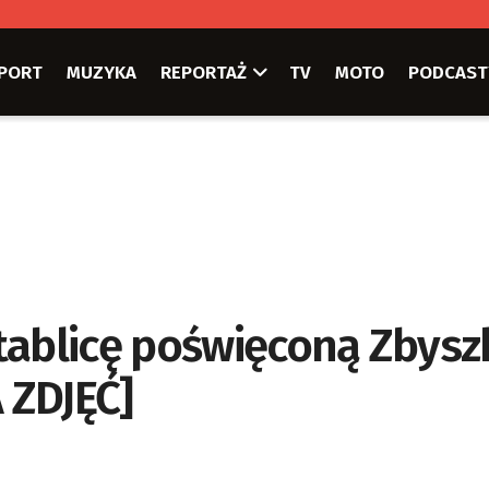
PORT
MUZYKA
REPORTAŻ
TV
MOTO
PODCAST
tablicę poświęconą Zbysz
 ZDJĘĆ]