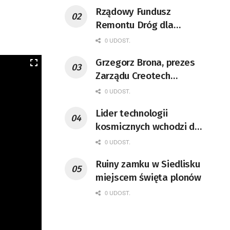
Rządowy Fundusz
Remontu Dróg dla
województwa lubuskiego
0 UDOST.
Grzegorz Brona, prezes
Zarządu Creotech
Instruments S.A. Fizyk,
0 UDOST.
naukowiec, były
Lider technologii
pracownik CERN w
kosmicznych wchodzi do
Genewie, przedsiębiorca i
Lubuskiego
nauczyciel akademicki,
0 UDOST.
doktor habilitowany nauk
Ruiny zamku w Siedlisku
fizycznych, koordynator
miejscem święta plonów
Rady Sektorowej ds.
0 UDOST.
Kompetencji Przemysłu
Lotniczo-Kosmicznego
oraz członek Komitetu