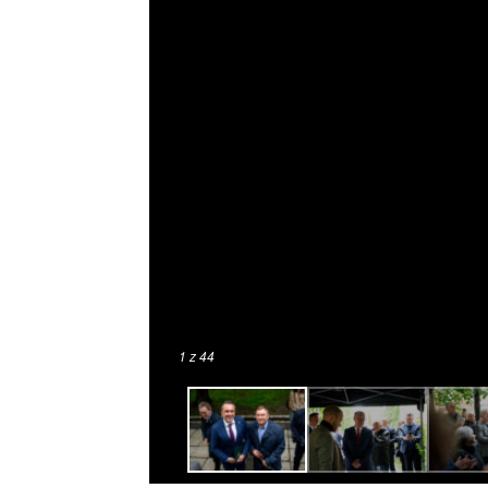
1
z 44