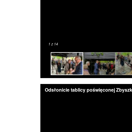
1
z 14
Odsłonicie tablicy poświęconej Zbyszk