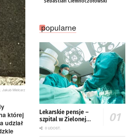
Sebastian Ciemnoczołowski
popularne
t. Jakub Mielcarz
dy
Lekarskie pensje –
a której
szpital w Zielonej
a udział
Górze podaje dane
0 UDOST.
dzkie