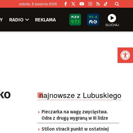
sobota, 8 sierpnia 2026
Y
RADIO
REKLAMA
SŁUCHAJ
Ot
ko
najnowsze z Lubuskiego
Pieczarka na wagę zwycięstwa.
Odra z drugą wygraną w III lidze
Stilon stracił punkt w ostatniej