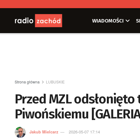
WIADOMOŚCI
S
Strona główna
LUBUSKIE
Przed MZL odsłonięto 
Piwońskiemu [GALERIA
Jakub Mielcarz
2026-05-07 17:14