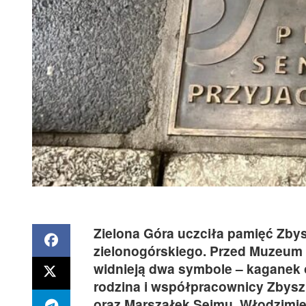
Zielona Góra uczciła pamięć Zby
zielonogórskiego. Przed Muzeum Z
widnieją dwa symbole – kaganek o
rodzina i współpracownicy Zbys
oraz Marszałek Sejmu, Włodzimie