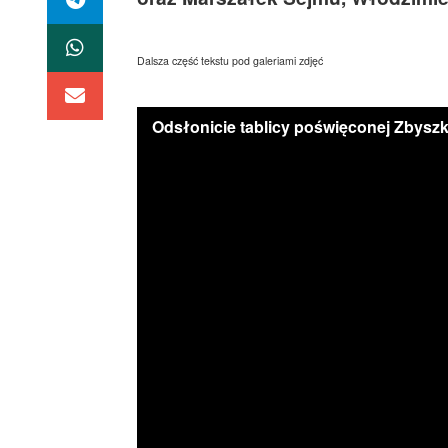
Dalsza część tekstu pod galeriami zdjęć
Odsłonicie tablicy poświęconej Zbyszk