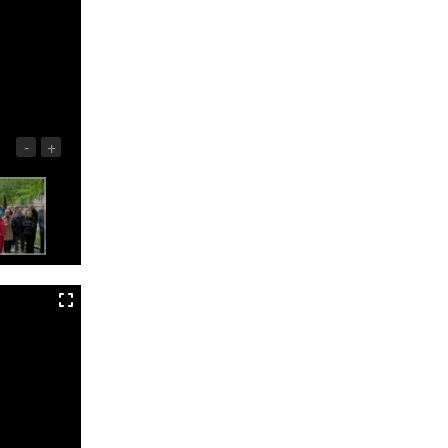
Badań Kosmicznych i
Satelitarnych PAN.
-
+