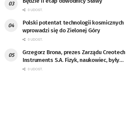
Będzie II etap obwodnicy Sławy
0 UDOST.
Polski potentat technologii kosmicznych
wprowadzi się do Zielonej Góry
0 UDOST.
Grzegorz Brona, prezes Zarządu Creotech
Instruments S.A. Fizyk, naukowiec, były
pracownik CERN w Genewie,
0 UDOST.
przedsiębiorca i nauczyciel akademicki,
doktor habilitowany nauk fizycznych,
koordynator Rady Sektorowej ds.
Kompetencji Przemysłu Lotniczo-
Kosmicznego oraz członek Komitetu
Badań Kosmicznych i Satelitarnych PAN.