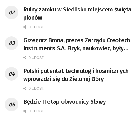
Ruiny zamku w Siedlisku miejscem święta
plonów
0 UDOST.
Grzegorz Brona, prezes Zarządu Creotech
Instruments S.A. Fizyk, naukowiec, były
pracownik CERN w Genewie,
0 UDOST.
przedsiębiorca i nauczyciel akademicki,
Polski potentat technologii kosmicznych
doktor habilitowany nauk fizycznych,
wprowadzi się do Zielonej Góry
koordynator Rady Sektorowej ds.
Kompetencji Przemysłu Lotniczo-
0 UDOST.
Kosmicznego oraz członek Komitetu
Będzie II etap obwodnicy Sławy
Badań Kosmicznych i Satelitarnych PAN.
0 UDOST.