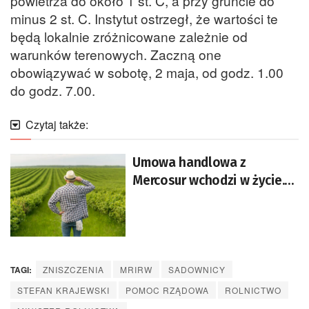
powietrza do około 1 st. C, a przy gruncie do
minus 2 st. C. Instytut ostrzegł, że wartości te
będą lokalnie zróżnicowane zależnie od
warunków terenowych. Zaczną one
obowiązywać w sobotę, 2 maja, od godz. 1.00
do godz. 7.00.
Czytaj także:
Umowa handlowa z
Mercosur wchodzi w życie.
Co ulegnie zmianie?
TAGI:
ZNISZCZENIA
MRIRW
SADOWNICY
STEFAN KRAJEWSKI
POMOC RZĄDOWA
ROLNICTWO