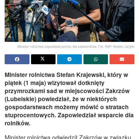
Minister rolnictwa zapowiada pomoc dla sadowników. Fot. PAP/ Wojtek Jargiło
Minister rolnictwa Stefan Krajewski, który w
piątek (1 maja) wizytował dotknięty
przymrozkami sad w miejscowości Zakrzów
(Lubelskie) powiedział, że w niektórych
gospodarstwach możemy mówić o stratach
stuprocentowych. Zapowiedział wsparcie dla
rolników.
Minister rolnictwa odwiedził Zakrzów w związku