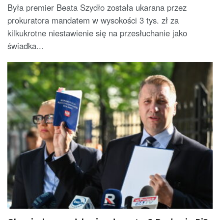
Była premier Beata Szydło została ukarana przez
prokuratora mandatem w wysokości 3 tys. zł za
kilkukrotne niestawienie się na przesłuchanie jako
świadka...