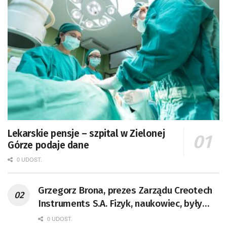
Lekarskie pensje – szpital w Zielonej
Górze podaje dane
0 UDOST.
Grzegorz Brona, prezes Zarządu Creotech
Instruments S.A. Fizyk, naukowiec, były
pracownik CERN w Genewie,
0 UDOST.