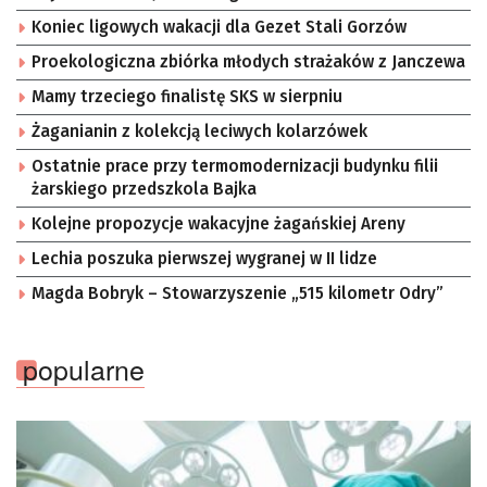
Koniec ligowych wakacji dla Gezet Stali Gorzów
Proekologiczna zbiórka młodych strażaków z Janczewa
Mamy trzeciego finalistę SKS w sierpniu
Żaganianin z kolekcją leciwych kolarzówek
Ostatnie prace przy termomodernizacji budynku filii
żarskiego przedszkola Bajka
Kolejne propozycje wakacyjne żagańskiej Areny
Lechia poszuka pierwszej wygranej w II lidze
Magda Bobryk – Stowarzyszenie „515 kilometr Odry”
popularne