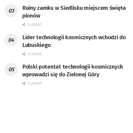
przedsiębiorca i nauczyciel akademicki,
Ruiny zamku w Siedlisku miejscem święta
doktor habilitowany nauk fizycznych,
plonów
koordynator Rady Sektorowej ds.
Kompetencji Przemysłu Lotniczo-
0 UDOST.
Kosmicznego oraz członek Komitetu
Lider technologii kosmicznych wchodzi do
Badań Kosmicznych i Satelitarnych PAN.
Lubuskiego
0 UDOST.
Polski potentat technologii kosmicznych
wprowadzi się do Zielonej Góry
0 UDOST.