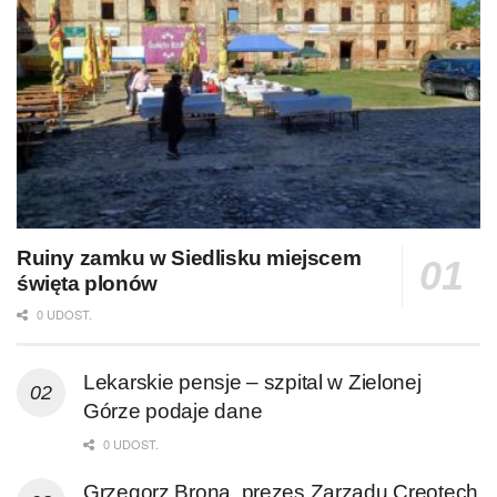
Ruiny zamku w Siedlisku miejscem
święta plonów
0 UDOST.
Lekarskie pensje – szpital w Zielonej
Górze podaje dane
0 UDOST.
Grzegorz Brona, prezes Zarządu Creotech