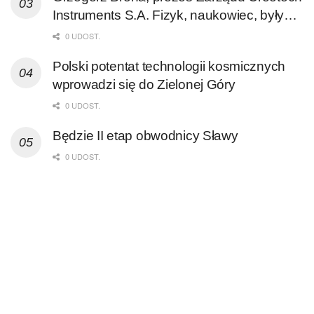
Instruments S.A. Fizyk, naukowiec, były
pracownik CERN w Genewie,
0 UDOST.
przedsiębiorca i nauczyciel akademicki,
Polski potentat technologii kosmicznych
doktor habilitowany nauk fizycznych,
wprowadzi się do Zielonej Góry
koordynator Rady Sektorowej ds.
Kompetencji Przemysłu Lotniczo-
0 UDOST.
Kosmicznego oraz członek Komitetu
Będzie II etap obwodnicy Sławy
Badań Kosmicznych i Satelitarnych PAN.
0 UDOST.