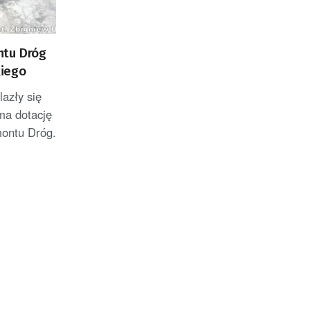
tu Dróg
kiego
lazły się
ma dotację
ontu Dróg.