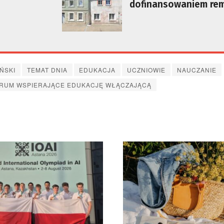
dofinansowaniem re
ŃSKI
TEMAT DNIA
EDUKACJA
UCZNIOWIE
NAUCZANIE
TRUM WSPIERAJĄCE EDUKACJĘ WŁĄCZAJĄCĄ