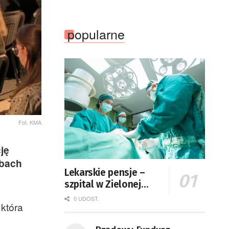
popularne
Fot. KMA
ję
ebach
Lekarskie pensje –
szpital w Zielonej
Górze podaje dane
0 UDOST.
która