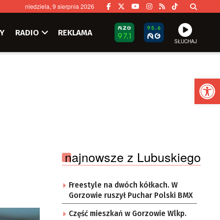
niedziela, 9 sierpnia 2026
Y
RADIO
REKLAMA
SŁUCHAJ
Ot
najnowsze z Lubuskiego
Freestyle na dwóch kółkach. W
Gorzowie ruszył Puchar Polski BMX
Część mieszkań w Gorzowie Wlkp.