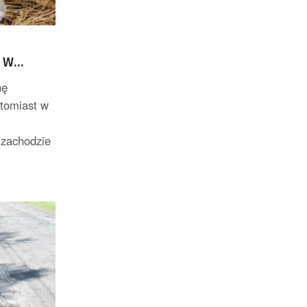
. W
ł
hę
atomiast w
 zachodzie