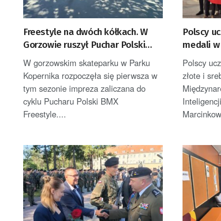
Freestyle na dwóch kółkach. W
Polscy uc
Gorzowie ruszył Puchar Polski
medali w
BMX
Olimpiadz
W gorzowskim skateparku w Parku
Polscy ucz
Kopernika rozpoczęła się pierwsza w
złote i sr
tym sezonie impreza zaliczana do
Międzynar
cyklu Pucharu Polski BMX
Inteligenc
Freestyle....
Marcinkows