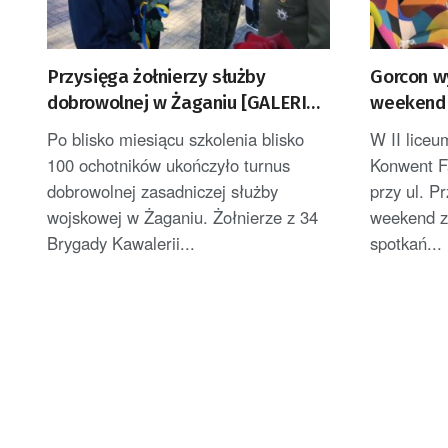
Przysięga żołnierzy służby
Gorcon w
dobrowolnej w Żaganiu [GALERIA
weekend 
ZDJĘĆ]
gier i po
Po blisko miesiącu szkolenia blisko
W II liceu
100 ochotników ukończyło turnus
Konwent F
dobrowolnej zasadniczej służby
przy ul. P
wojskowej w Żaganiu. Żołnierze z 34
weekend z
Brygady Kawalerii...
spotkań...