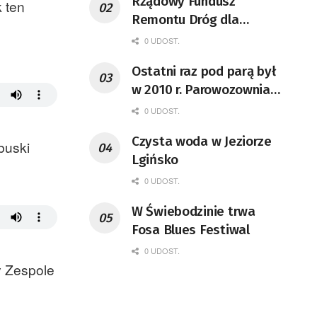
Rządowy Fundusz
k ten
Remontu Dróg dla
województwa lubuskiego
0 UDOST.
Ostatni raz pod parą był
w 2010 r. Parowozownia
Wolsztyn rozpocznie
0 UDOST.
remont unikatowego Tr5-
Czysta woda w Jeziorze
65
buski
Lgińsko
0 UDOST.
W Świebodzinie trwa
Fosa Blues Festiwal
0 UDOST.
y Zespole