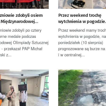
zniowie zdobyli osiem
Przez weekend trochę
 Międzynarodowej
wytchnienia w pogodzie
ie Sztucznej Inteligencji
poniedziałek burze i upa
niowie zdobyli po cztery
Przez weekend mamy troc
ebrne medale podczas
wytchnienia w pogodzie, n
odowej Olimpiady Sztucznej
poniedziałek (10 sierpnia)
ji - przekazał PAP Michał
prognozowane są burze na
ki z...
i w centralnej...