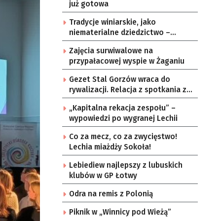
już gotowa
Tradycje winiarskie, jako
niematerialne dziedzictwo –
konsultacje i projekt
Zajęcia surwiwalowe na
przypałacowej wyspie w Żaganiu
Gezet Stal Gorzów wraca do
rywalizacji. Relacja z spotkania z
częstochowskimi lwami u nas!
„Kapitalna rekacja zespołu” –
wypowiedzi po wygranej Lechii
Co za mecz, co za zwycięstwo!
Lechia miażdży Sokoła!
Lebiediew najlepszy z lubuskich
klubów w GP Łotwy
Odra na remis z Polonią
Piknik w „Winnicy pod Wieżą”