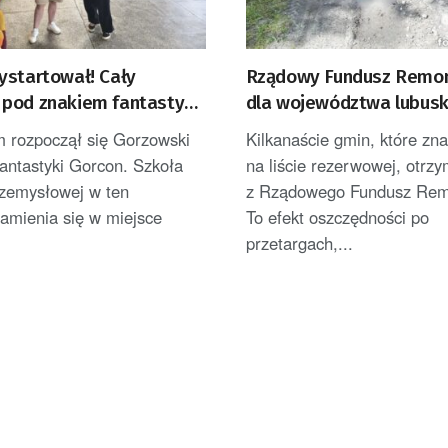
ystartował! Cały
Rządowy Fundusz Remon
pod znakiem fantastyki,
dla województwa lubus
pkultury
m rozpoczął się Gorzowski
Kilkanaście gmin, które zna
antastyki Gorcon. Szkoła
na liście rezerwowej, otrzy
rzemysłowej w ten
z Rządowego Fundusz Rem
amienia się w miejsce
To efekt oszczędności po
przetargach,...