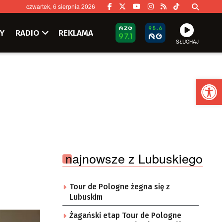
czwartek, 6 sierpnia 2026
Y
RADIO
REKLAMA
SŁUCHAJ
Ot
najnowsze z Lubuskiego
Tour de Pologne żegna się z
Lubuskim
Żagański etap Tour de Pologne