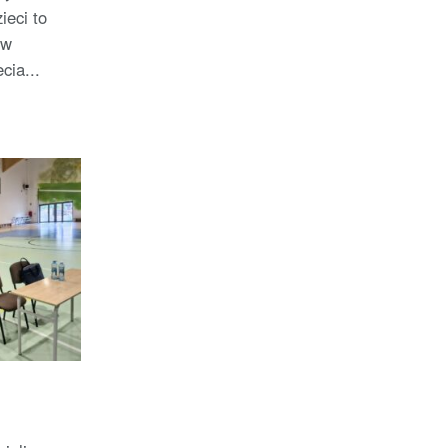
ieci to
 w
cia...