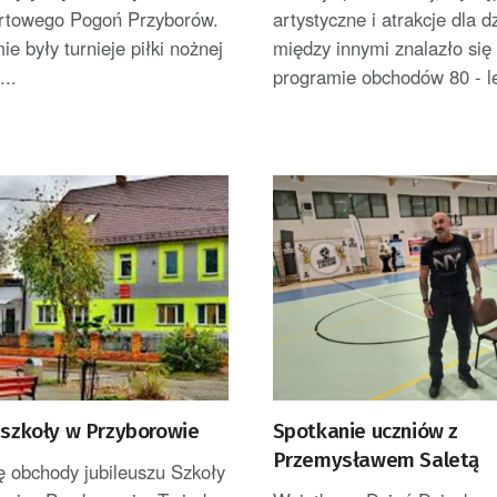
rtowego Pogoń Przyborów.
artystyczne i atrakcje dla dz
e były turnieje piłki nożnej
między innymi znalazło się
...
programie obchodów 80 - le
 szkoły w Przyborowie
Spotkanie uczniów z
Przemysławem Saletą
ię obchody jubileuszu Szkoły