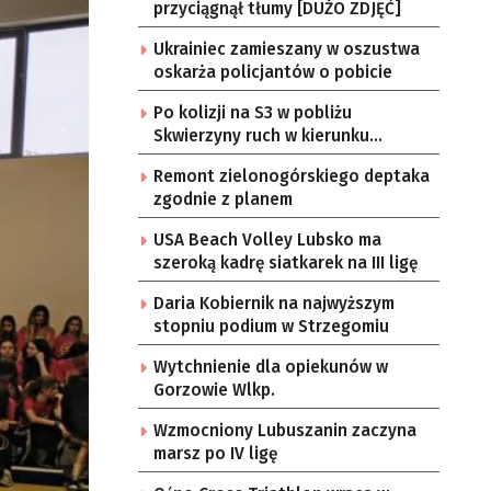
przyciągnął tłumy [DUŻO ZDJĘĆ]
Ukrainiec zamieszany w oszustwa
oskarża policjantów o pobicie
Po kolizji na S3 w pobliżu
Skwierzyny ruch w kierunku
Gorzowa Wlkp. jednym pasem
Remont zielonogórskiego deptaka
zgodnie z planem
USA Beach Volley Lubsko ma
szeroką kadrę siatkarek na III ligę
Daria Kobiernik na najwyższym
stopniu podium w Strzegomiu
Wytchnienie dla opiekunów w
Gorzowie Wlkp.
Wzmocniony Lubuszanin zaczyna
marsz po IV ligę