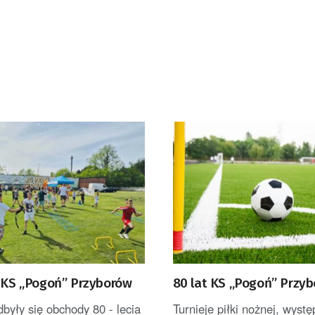
z KS „Pogoń” Przyborów
80 lat KS „Pogoń” Przy
były się obchody 80 - lecia
Turnieje piłki nożnej, wystę