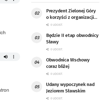
Prezydent Zielonej Góry
o korzyści z organizacji
mety Tour de Pologne
0 UDOST.
ich
Będzie II etap obwodnicy
Sławy
0 UDOST.
Obwodnica Wschowy
coraz bliżej
0 UDOST.
Udany wypoczynek nad
atron
Jeziorem Sławskim
0 UDOST.