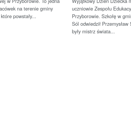
ej w Przyborowie. To jedna
Wyjątkowy Dzień Dziecka m
lacówek na terenie gminy
uczniowie Zespołu Edukac
które powstały...
Przyborowie. Szkołę w gm
Sól odwiedził Przemysław 
były mistrz świata...