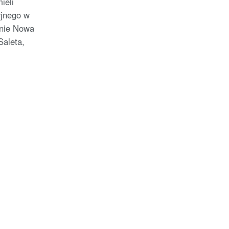
ieli
yjnego w
inie Nowa
Saleta,