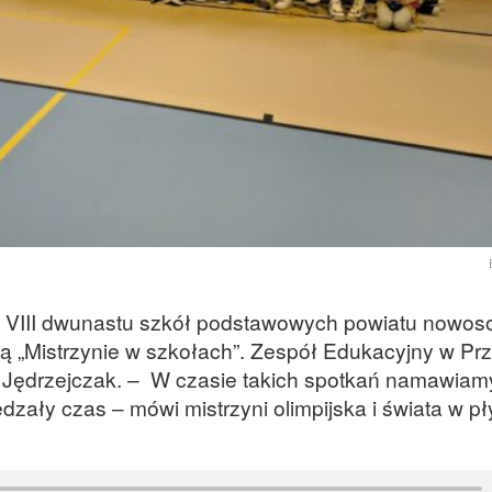
 – VIII dwunastu szkół podstawowych powiatu nowos
ą „Mistrzynie w szkołach”. Zespół Edukacyjny w Pr
ii Jędrzejczak. – W czasie takich spotkań namawia
zały czas – mówi mistrzyni olimpijska i świata w p