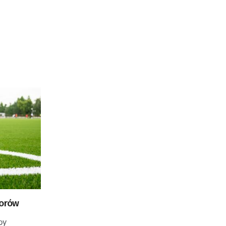
borów
py