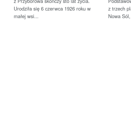
z Przyborowa skończy sto lat życia.
Podstawow
Urodziła się 6 czerwca 1926 roku w
z trzech p
małej wsi...
Nowa Sól, 