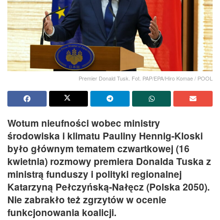
Premier Donald Tusk. Fot. PAP/EPA/Hiro Komae / POOL
Wotum nieufności wobec ministry
środowiska i klimatu Pauliny Hennig-Kloski
było głównym tematem czwartkowej (16
kwietnia) rozmowy premiera Donalda Tuska z
ministrą funduszy i polityki regionalnej
Katarzyną Pełczyńską-Nałęcz (Polska 2050).
Nie zabrakło też zgrzytów w ocenie
funkcjonowania koalicji.