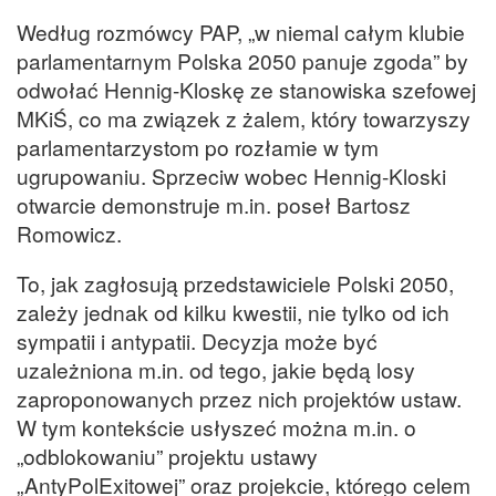
Według rozmówcy PAP, „w niemal całym klubie
parlamentarnym Polska 2050 panuje zgoda” by
odwołać Hennig-Kloskę ze stanowiska szefowej
MKiŚ, co ma związek z żalem, który towarzyszy
parlamentarzystom po rozłamie w tym
ugrupowaniu. Sprzeciw wobec Hennig-Kloski
otwarcie demonstruje m.in. poseł Bartosz
Romowicz.
To, jak zagłosują przedstawiciele Polski 2050,
zależy jednak od kilku kwestii, nie tylko od ich
sympatii i antypatii. Decyzja może być
uzależniona m.in. od tego, jakie będą losy
zaproponowanych przez nich projektów ustaw.
W tym kontekście usłyszeć można m.in. o
„odblokowaniu” projektu ustawy
„AntyPolExitowej” oraz projekcie, którego celem