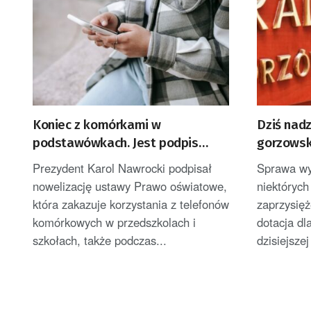
Koniec z komórkami w
Dziś nad
podstawówkach. Jest podpis
gorzowski
prezydenta
głosowan
Prezydent Karol Nawrocki podpisał
Sprawa w
ośmiorga
nowelizację ustawy Prawo oświatowe,
niektórych
która zakazuje korzystania z telefonów
zaprzysię
komórkowych w przedszkolach i
dotacja dl
szkołach, także podczas...
dzisiejszej