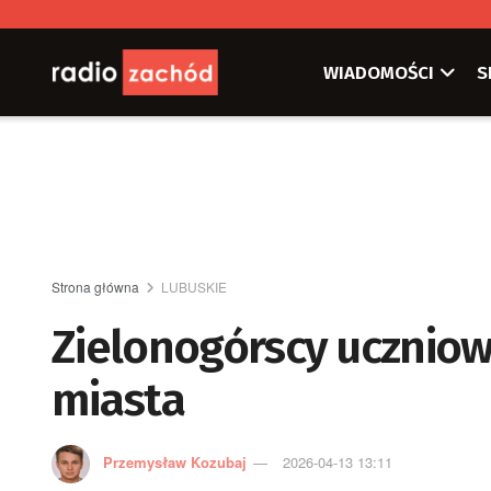
WIADOMOŚCI
S
Strona główna
LUBUSKIE
Zielonogórscy uczniowi
miasta
Przemysław Kozubaj
2026-04-13 13:11