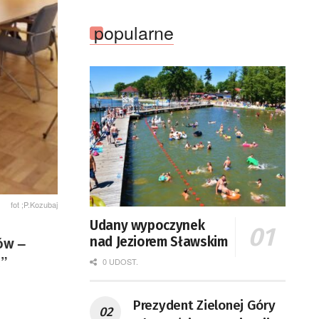
popularne
fot ;P.Kozubaj
Udany wypoczynek
ów –
nad Jeziorem Sławskim
a”
0 UDOST.
Prezydent Zielonej Góry