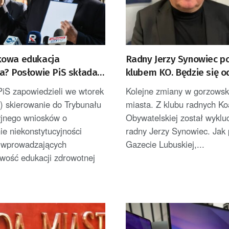
owa edukacja
Radny Jerzy Synowiec p
a? Posłowie PiS składają
klubem KO. Będzie się 
do Trybunału
PiS zapowiedzieli we wtorek
Kolejne zmiany w gorzowski
cyjnego
a) skierowanie do Trybunału
miasta. Z klubu radnych Koa
yjnego wniosków o
Obywatelskiej został wyklu
ie niekonstytucyjności
radny Jerzy Synowiec. Jak 
 wprowadzających
Gazecie Lubuskiej,...
wość edukacji zdrowotnej