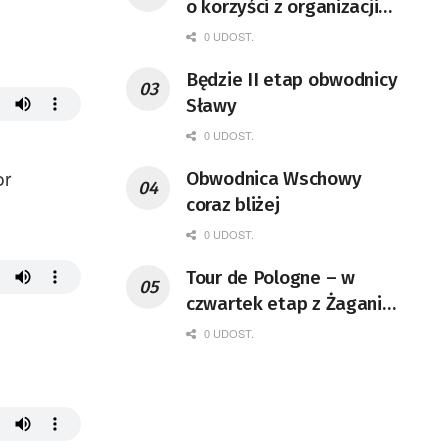
o korzyści z organizacji
mety Tour de Pologne
0 UDOST.
Będzie II etap obwodnicy
Sławy
0 UDOST.
or
Obwodnica Wschowy
coraz bliżej
0 UDOST.
Tour de Pologne – w
czwartek etap z Żagania
do Karpacza
0 UDOST.