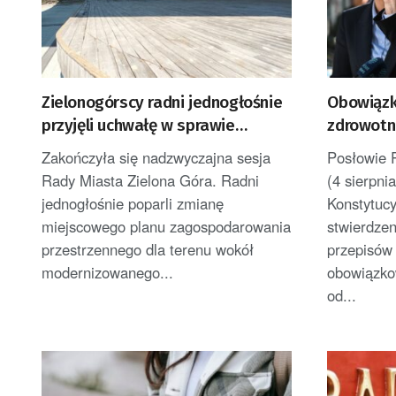
Zielonogórscy radni jednogłośnie
Obowiązk
przyjęli uchwałę w sprawie
zdrowotn
zagospodarowania terenu przy
wnioski 
Zakończyła się nadzwyczajna sesja
Posłowie 
amfiteatrze
Konstytu
Rady Miasta Zielona Góra. Radni
(4 sierpni
jednogłośnie poparli zmianę
Konstytuc
miejscowego planu zagospodarowania
stwierdzen
przestrzennego dla terenu wokół
przepisów
modernizowanego...
obowiązko
od...