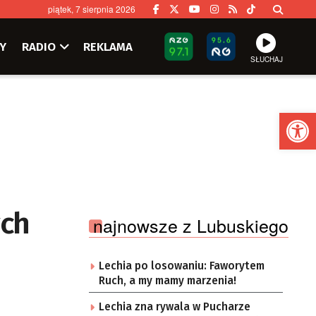
piątek, 7 sierpnia 2026
Y
RADIO
REKLAMA
SŁUCHAJ
Ot
ych
najnowsze z Lubuskiego
Lechia po losowaniu: Faworytem
Ruch, a my mamy marzenia!
Lechia zna rywala w Pucharze