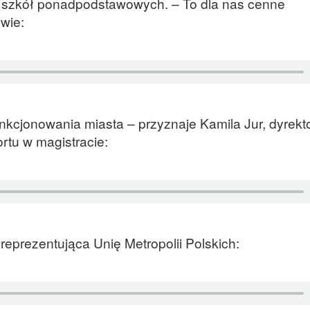
ze szkół ponadpodstawowych. – To dla nas cenne
wie:
kcjonowania miasta – przyznaje Kamila Jur, dyrekt
rtu w magistracie:
eprezentująca Unię Metropolii Polskich: