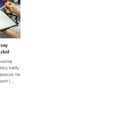
esny
szkół
tucznej
tery trafiły
jeszcze nie
ych i...