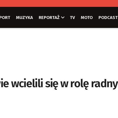
PORT
MUZYKA
REPORTAŻ
TV
MOTO
PODCAST
e wcielili się w rolę radn