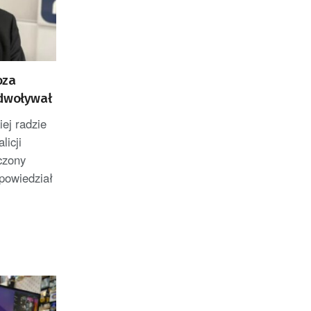
oza
odwoływał
ej radzie
licji
czony
powiedział