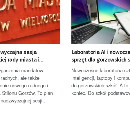
zwyczajna sesja
Laboratoria AI i nowocz
ej rady miasta i
sprzęt dla gorzowskich 
ie w sprawie mandatów
ygaszenia mandatów
Nowoczesne laboratoria sz
 radnych
 radnych, ale także
inteligencji, laptopy i kompu
żenie nowego radnego i
do gorzowskich szkół. A to 
a Stilonu Gorzów. To plan
koniec. Do szkół podstawow
 nadzwyczajnej sesji...