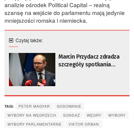
analizie ośrodek Political Capital – realną
szansę na wejście do parlamentu mają jedynie
mniejszości romska i niemiecka.
Czytaj także:
Marcin Przydacz zdradza
szczegóły spotkania
Nawrockiego z Orbanem:
prezydent nie zmienia
swojego przekazu
TAGI:
PETER MAGYAR
GOSOWANIE
WYBORY NA WĘGRZECH
SONDAŻ
WĘGRY
WYBORY
WYBORY PARLAMENTARNE
VIKTOR ORBAN