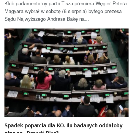
Klub parlamentarny partii Tisza premiera Węgier Petera
Magyara wybrał w sobotę (8 sierpnia) byłego prezesa
Sądu Najwyższego Andrasa Bakę na...
Spadek poparcia dla KO. Ilu badanych oddałoby