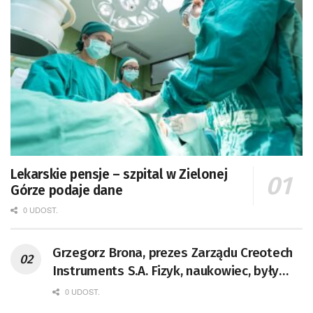
Lekarskie pensje – szpital w Zielonej
Górze podaje dane
0 UDOST.
Grzegorz Brona, prezes Zarządu Creotech
Instruments S.A. Fizyk, naukowiec, były
pracownik CERN w Genewie,
0 UDOST.
przedsiębiorca i nauczyciel akademicki,