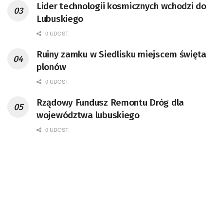
Lider technologii kosmicznych wchodzi do
doktor habilitowany nauk fizycznych,
Lubuskiego
koordynator Rady Sektorowej ds.
Kompetencji Przemysłu Lotniczo-
0 UDOST.
Kosmicznego oraz członek Komitetu
Ruiny zamku w Siedlisku miejscem święta
Badań Kosmicznych i Satelitarnych PAN.
plonów
0 UDOST.
Rządowy Fundusz Remontu Dróg dla
województwa lubuskiego
0 UDOST.