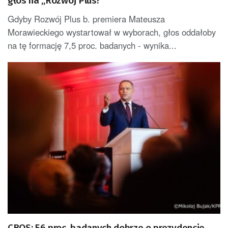
głos na „Rozwój Plus?
Gdyby Rozwój Plus b. premiera Mateusza
Morawieckiego wystartował w wyborach, głos oddałoby
na tę formację 7,5 proc. badanych - wynika...
CBOS: 56 proc. badanych dobrze o prezydencie,