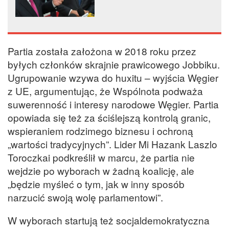
swoim kraju
Partia została założona w 2018 roku przez
byłych członków skrajnie prawicowego Jobbiku.
Ugrupowanie wzywa do huxitu – wyjścia Węgier
z UE, argumentując, że Wspólnota podważa
suwerenność i interesy narodowe Węgier. Partia
opowiada się też za ściślejszą kontrolą granic,
wspieraniem rodzimego biznesu i ochroną
„wartości tradycyjnych”. Lider Mi Hazank Laszlo
Toroczkai podkreślił w marcu, że partia nie
wejdzie po wyborach w żadną koalicję, ale
„będzie myśleć o tym, jak w inny sposób
narzucić swoją wolę parlamentowi”.
W wyborach startują też socjaldemokratyczna