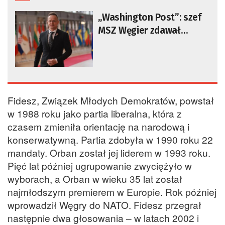
„Washington Post”: szef
MSZ Węgier zdawał
Rosjanom relacje na
bieżąco ze spotkań UE
Fidesz, Związek Młodych Demokratów, powstał
w 1988 roku jako partia liberalna, która z
czasem zmieniła orientację na narodową i
konserwatywną. Partia zdobyła w 1990 roku 22
mandaty. Orban został jej liderem w 1993 roku.
Pięć lat później ugrupowanie zwyciężyło w
wyborach, a Orban w wieku 35 lat został
najmłodszym premierem w Europie. Rok później
wprowadził Węgry do NATO. Fidesz przegrał
następnie dwa głosowania – w latach 2002 i