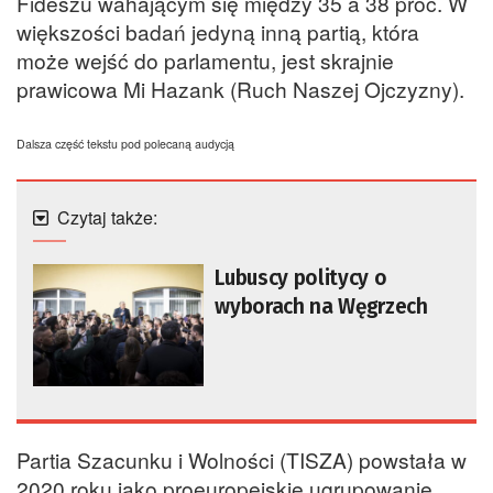
Fideszu wahającym się między 35 a 38 proc. W
większości badań jedyną inną partią, która
może wejść do parlamentu, jest skrajnie
prawicowa Mi Hazank (Ruch Naszej Ojczyzny).
Dalsza część tekstu pod polecaną audycją
Czytaj także:
Lubuscy politycy o
wyborach na Węgrzech
Partia Szacunku i Wolności (TISZA) powstała w
2020 roku jako proeuropejskie ugrupowanie