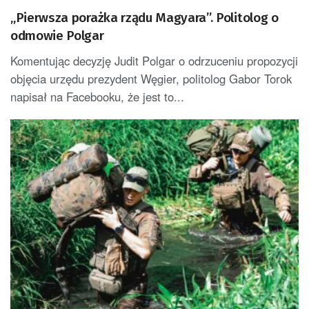
„Pierwsza porażka rządu Magyara”. Politolog o
odmowie Polgar
Komentując decyzję Judit Polgar o odrzuceniu propozycji
objęcia urzędu prezydent Węgier, politolog Gabor Torok
napisał na Facebooku, że jest to...