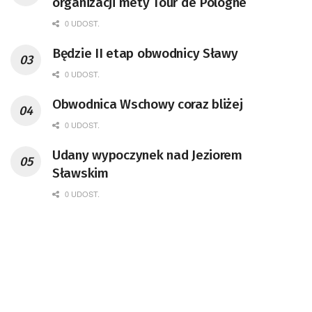
organizacji mety Tour de Pologne
0 UDOST.
Będzie II etap obwodnicy Sławy
0 UDOST.
Obwodnica Wschowy coraz bliżej
0 UDOST.
Udany wypoczynek nad Jeziorem
Sławskim
0 UDOST.