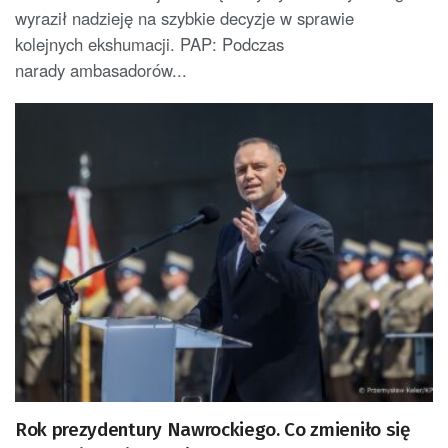
wyraził nadzieję na szybkie decyzje w sprawie
kolejnych ekshumacji. PAP: Podczas
narady ambasadorów...
Rok prezydentury Nawrockiego. Co zmieniło się