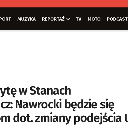
PORT
MUZYKA
REPORTAŻ
TV
MOTO
PODCAST
zytę w Stanach
z: Nawrocki będzie się
om dot. zmiany podejścia