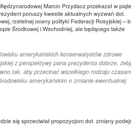
 Międzynarodowej Marcin Przydacz przekazał w piąt
ezydent poruszy kwestie aktualnych wyzwań dot.
j, rzetelnej oceny polityki Federacji Rosyjskiej – b
opie Środkowej i Wschodniej, ale będącego także
dowisku amerykańskich konserwatystów zdrowe
yjskiej z perspektywy pana prezydenta dobrze, żeb
wno tak, aby przecinać wszelkiego rodzaju czasam
 środowisku amerykańskim o zmianie ewentualnej
ędzie się sprzeciwiał propozycjom dot. zmiany pode