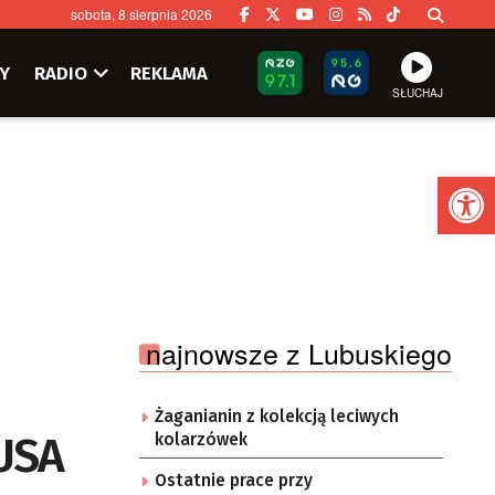
sobota, 8 sierpnia 2026
Y
RADIO
REKLAMA
SŁUCHAJ
Ot
najnowsze z Lubuskiego
Żaganianin z kolekcją leciwych
 USA
kolarzówek
Ostatnie prace przy