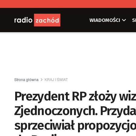
WIADOMOŚCI
S
Strona główna
KRAJ I ŚWIAT
Prezydent RP złoży wi
Zjednoczonych. Przydac
sprzeciwiał propozycj