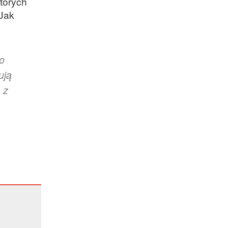
tórych
 Jak
o
ują
 z