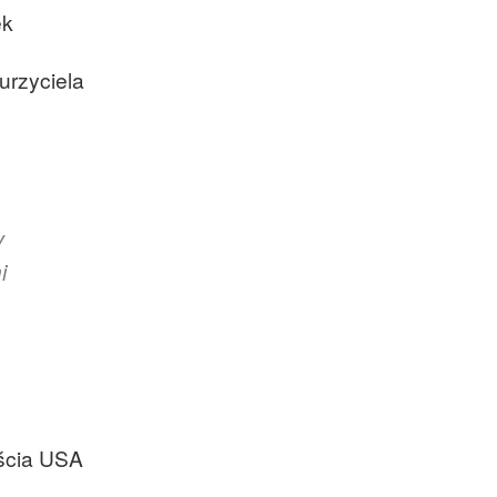
oraz członek Komitetu
ek
Badań Kosmicznych i
Satelitarnych PAN.
urzyciela
y
i
jścia USA