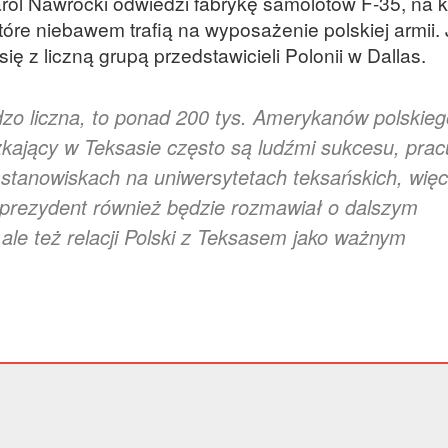
arol Nawrocki odwiedzi fabrykę samolotów F-35, na k
i które niebawem trafią na wyposażenie polskiej armii.
ię z liczną grupą przedstawicieli Polonii w Dallas.
dzo liczna, to ponad 200 tys. Amerykanów polskieg
ający w Teksasie często są ludźmi sukcesu, prac
 stanowiskach na uniwersytetach teksańskich, więc
prezydent również będzie rozmawiał o dalszym
, ale też relacji Polski z Teksasem jako ważnym