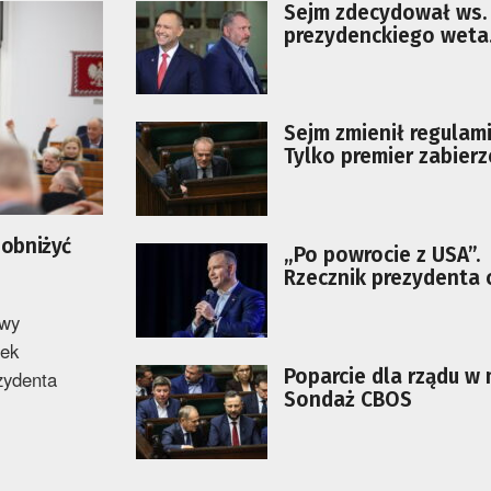
Sejm zdecydował ws.
prezydenckiego weta.
o nowelizację Kpk
Sejm zmienił regulami
Tylko premier zabierz
w dowolnym momenc
obrad
 obniżyć
„Po powrocie z USA”.
Rzecznik prezydenta 
kolejnym kroku Karol
awy
Nawrockiego w spraw
tek
Poparcie dla rządu w 
zydenta
Sondaż CBOS