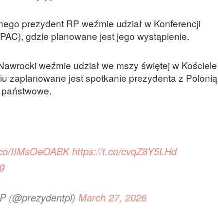
lnego prezydent RP weźmie udział w Konferencji
PAC), gdzie planowane jest jego wystąpienie.
Nawrocki weźmie udział we mszy świętej w Kościele
niu zaplanowane jest spotkanie prezydenta z Polonią
a państwowe.
t.co/IIMsOeOABK
https://t.co/cvqZ8Y5LHd
Gg
RP (@prezydentpl)
March 27, 2026