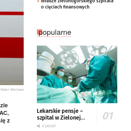
Władze zielonogórskiego szpitala
o cięciach finansowych
popularne
AP/Adam Warżawa
zie
Lekarskie pensje –
PAC,
szpital w Zielonej
ię z
Górze podaje dane
0 UDOST.