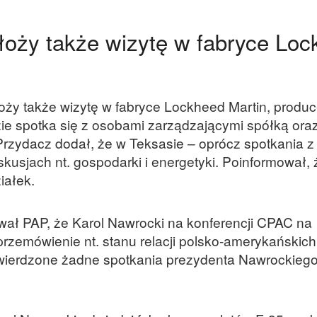
łoży także wizytę w fabryce Lo
łoży także wizytę w fabryce Lockheed Martin, produ
ie spotka się z osobami zarządzającymi spółką ora
rzydacz dodał, że w Teksasie – oprócz spotkania z
kusjach nt. gospodarki i energetyki. Poinformował, 
iałek.
wał PAP, że Karol Nawrocki na konferencji CPAC na
 przemówienie nt. stanu relacji polsko-amerykańskich
twierdzone żadne spotkania prezydenta Nawrockieg