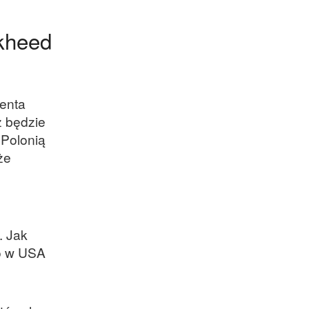
ckheed
centa
z będzie
 Polonią
że
. Jak
o w USA