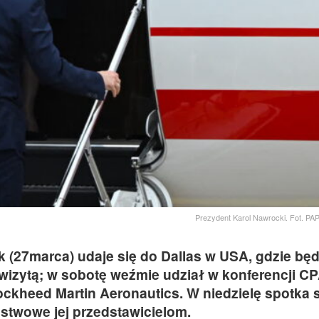
Prezydent Karol Nawrocki. Fot. P
k (27marca) udaje się do Dallas w USA, gdzie będ
izytą; w sobotę weźmie udział w konferencji C
ockheed Martin Aeronautics. W niedzielę spotka s
stwowe jej przedstawicielom.