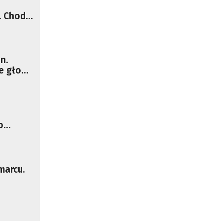
 Chodzi
n.
e głos
ie
o
a
ie TK
marcu.