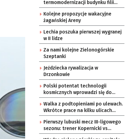
termomodernizacji budynku filii
przedszkola Bajka
Kolejne propozycje wakacyjne
żagańskiej Areny
Lechia poszuka pierwszej wygranej
w II lidze
Za nami kolejne Zielonogórskie
Szeptanki
Jeździecka rywalizacja w
Drzonkowie
Polski potentat technologii
kosmicznych wprowadzi się do
Zielonej Góry
Walka z podtopieniami po ulewach.
Wkrótce prace na kilku ulicach
Gorzowa
Pierwszy lubuski mecz III-ligowego
sezonu: trener Kopernicki vs
starzy znajomi