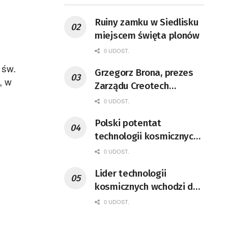
Ruiny zamku w Siedlisku
miejscem święta plonów
0 UDOST.
 św.
Grzegorz Brona, prezes
, w
Zarządu Creotech
Instruments S.A. Fizyk,
0 UDOST.
naukowiec, były
Polski potentat
pracownik CERN w
technologii kosmicznych
Genewie, przedsiębiorca i
wprowadzi się do Zielonej
nauczyciel akademicki,
0 UDOST.
Góry
doktor habilitowany nauk
Lider technologii
fizycznych, koordynator
kosmicznych wchodzi do
Rady Sektorowej ds.
Lubuskiego
0 UDOST.
Kompetencji Przemysłu
Lotniczo-Kosmicznego