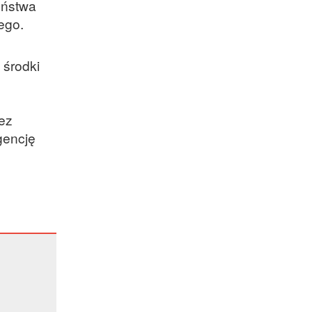
eństwa
ego.
 środki
zez
gencję