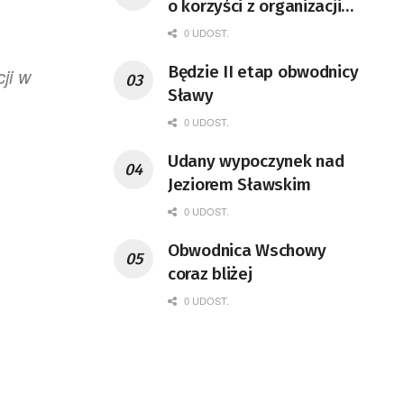
o korzyści z organizacji
mety Tour de Pologne
0 UDOST.
Będzie II etap obwodnicy
ji w
Sławy
0 UDOST.
Udany wypoczynek nad
Jeziorem Sławskim
0 UDOST.
Obwodnica Wschowy
coraz bliżej
0 UDOST.