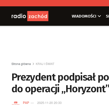
WIADOMOŚCI
S
Strona główna
KRAJ I ŚWIAT
Prezydent podpisał po
do operacji „Horyzont
PAP
2025-11-20 20:33