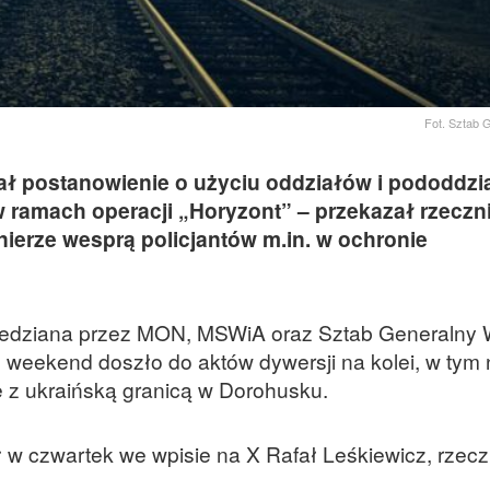
Fot. Sztab 
ał postanowienie o użyciu oddziałów i pododdzi
 ramach operacji „Horyzont” – przekazał rzeczn
nierze wesprą policjantów m.in. w ochronie
wiedziana przez MON, MSWiA oraz Sztab Generalny 
. weekend doszło do aktów dywersji na kolei, w tym
wę z ukraińską granicą w Dorohusku.
w czwartek we wpisie na X Rafał Leśkiewicz, rzecz