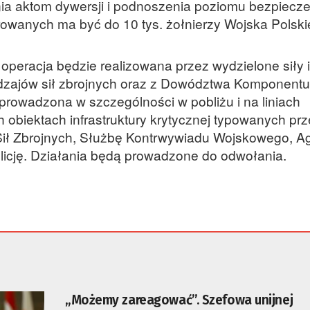
ia aktom dywersji i podnoszenia poziomu bezpiecz
erowanych ma być do 10 tys. żołnierzy Wojska Polski
operacja będzie realizowana przez wydzielone siły i
odzajów sił zbrojnych oraz z Dowództwa Komponentu
prowadzona w szczególności w pobliżu i na liniach
h obiektach infrastruktury krytycznej typowanych pr
ł Zbrojnych, Służbę Kontrwywiadu Wojskowego, A
icję. Działania będą prowadzone do odwołania.
„Możemy zareagować”. Szefowa unijnej