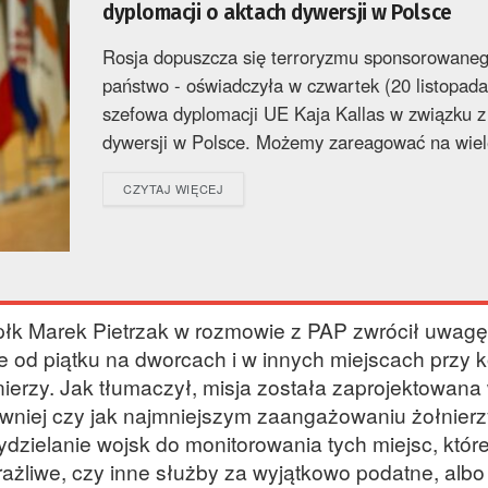
dyplomacji o aktach dywersji w Polsce
Rosja dopuszcza się terroryzmu sponsorowaneg
państwo - oświadczyła w czwartek (20 listopada
szefowa dyplomacji UE Kaja Kallas w związku z
dywersji w Polsce. Możemy zareagować na wiele
DETAILS
CZYTAJ WIĘCEJ
k Marek Pietrzak w rozmowie z PAP zwrócił uwagę
e od piątku na dworcach i w innych miejscach przy k
nierzy. Jak tłumaczył, misja została zaprojektowana 
ywniej czy jak najmniejszym zaangażowaniu żołnierz
wydzielanie wojsk do monitorowania tych miejsc, któr
żliwe, czy inne służby za wyjątkowo podatne, albo