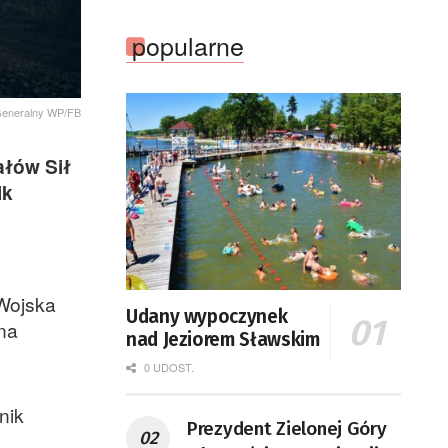
popularne
Generalny WP/FB
ałów Sił
ik
Wojska
Udany wypoczynek
 na
nad Jeziorem Sławskim
0 UDOST.
nik
Prezydent Zielonej Góry