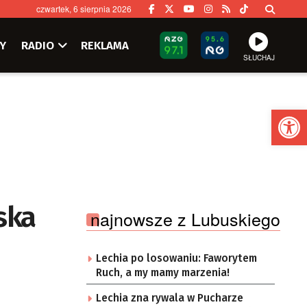
czwartek, 6 sierpnia 2026
Y
RADIO
REKLAMA
SŁUCHAJ
Ot
ska
najnowsze z Lubuskiego
Lechia po losowaniu: Faworytem
Ruch, a my mamy marzenia!
Lechia zna rywala w Pucharze