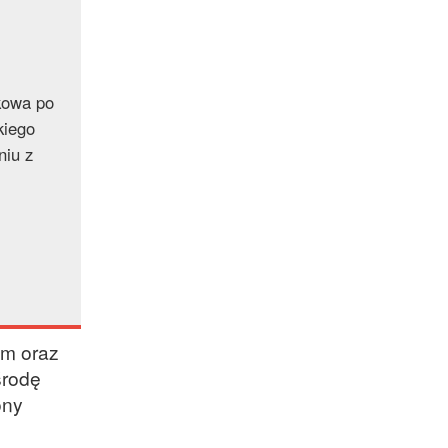
kowa po
kiego
niu z
im oraz
środę
ony