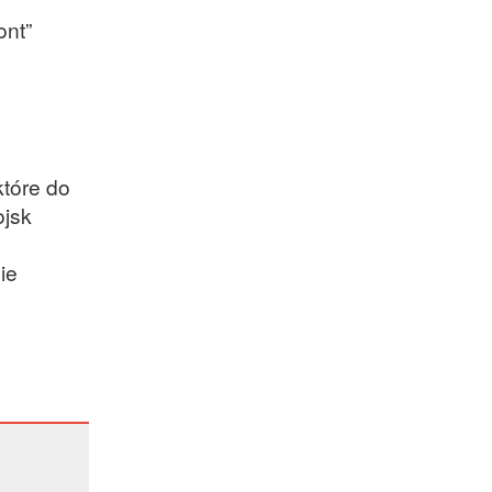
ont”
tóre do
ojsk
ie