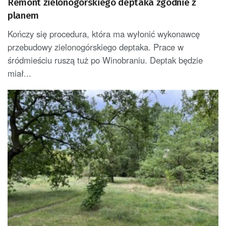
Remont zielonogórskiego deptaka zgodnie z
planem
Kończy się procedura, która ma wyłonić wykonawcę
przebudowy zielonogórskiego deptaka. Prace w
śródmieściu ruszą tuż po Winobraniu. Deptak będzie
miał...