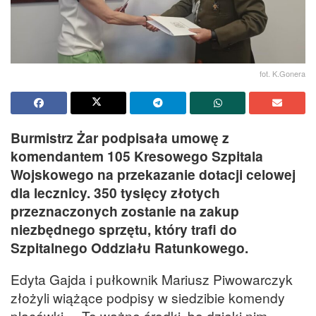
fot. K.Gonera
Burmistrz Żar podpisała umowę z
komendantem 105 Kresowego Szpitala
Wojskowego na przekazanie dotacji celowej
dla lecznicy. 350 tysięcy złotych
przeznaczonych zostanie na zakup
niezbędnego sprzętu, który trafi do
Szpitalnego Oddziału Ratunkowego.
Edyta Gajda i pułkownik Mariusz Piwowarczyk
złożyli wiążące podpisy w siedzibie komendy
placówki. – To ważne środki, bo dzięki nim