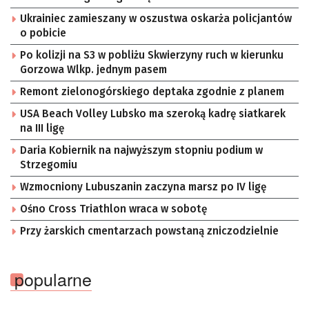
Ukrainiec zamieszany w oszustwa oskarża policjantów
o pobicie
Po kolizji na S3 w pobliżu Skwierzyny ruch w kierunku
Gorzowa Wlkp. jednym pasem
Remont zielonogórskiego deptaka zgodnie z planem
USA Beach Volley Lubsko ma szeroką kadrę siatkarek
na III ligę
Daria Kobiernik na najwyższym stopniu podium w
Strzegomiu
Wzmocniony Lubuszanin zaczyna marsz po IV ligę
Ośno Cross Triathlon wraca w sobotę
Przy żarskich cmentarzach powstaną zniczodzielnie
popularne