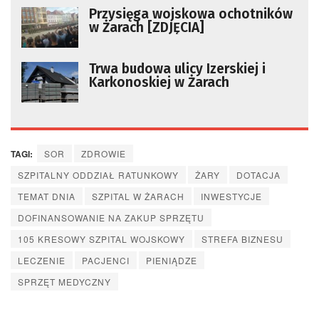
Przysięga wojskowa ochotników
w Żarach [ZDJĘCIA]
Trwa budowa ulicy Izerskiej i
Karkonoskiej w Żarach
TAGI:
SOR
ZDROWIE
SZPITALNY ODDZIAŁ RATUNKOWY
ŻARY
DOTACJA
TEMAT DNIA
SZPITAL W ŻARACH
INWESTYCJE
DOFINANSOWANIE NA ZAKUP SPRZĘTU
105 KRESOWY SZPITAL WOJSKOWY
STREFA BIZNESU
LECZENIE
PACJENCI
PIENIĄDZE
SPRZĘT MEDYCZNY