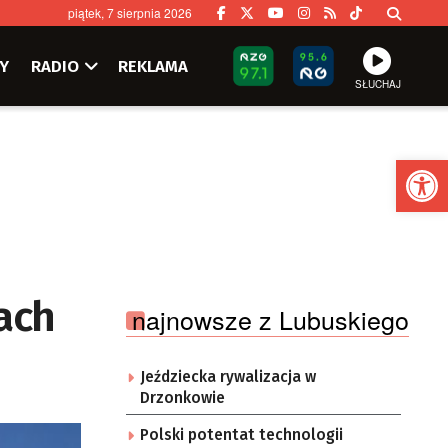
piątek, 7 sierpnia 2026
Y
RADIO
REKLAMA
SŁUCHAJ
Ot
rach
najnowsze z Lubuskiego
Jeździecka rywalizacja w
Drzonkowie
Polski potentat technologii