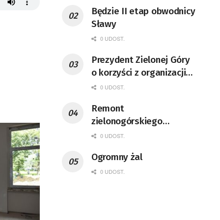
Będzie II etap obwodnicy
Sławy
0 UDOST.
Prezydent Zielonej Góry
o korzyści z organizacji
mety Tour de Pologne
0 UDOST.
Remont
zielonogórskiego
deptaka zgodnie z
0 UDOST.
planem
Ogromny żal
0 UDOST.