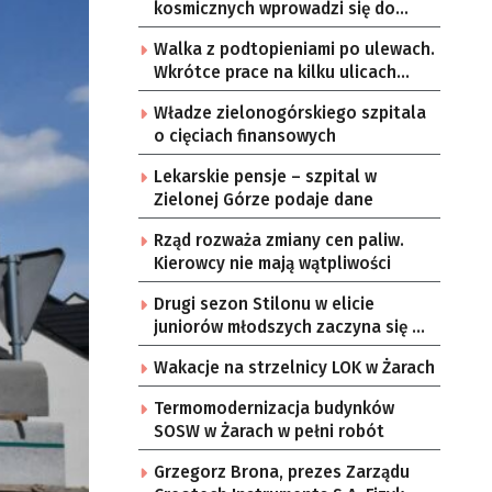
kosmicznych wprowadzi się do
Zielonej Góry
Walka z podtopieniami po ulewach.
Wkrótce prace na kilku ulicach
Gorzowa
Władze zielonogórskiego szpitala
o cięciach finansowych
Lekarskie pensje – szpital w
Zielonej Górze podaje dane
Rząd rozważa zmiany cen paliw.
Kierowcy nie mają wątpliwości
Drugi sezon Stilonu w elicie
juniorów młodszych zaczyna się w
sobotę
Wakacje na strzelnicy LOK w Żarach
Termomodernizacja budynków
SOSW w Żarach w pełni robót
Grzegorz Brona, prezes Zarządu