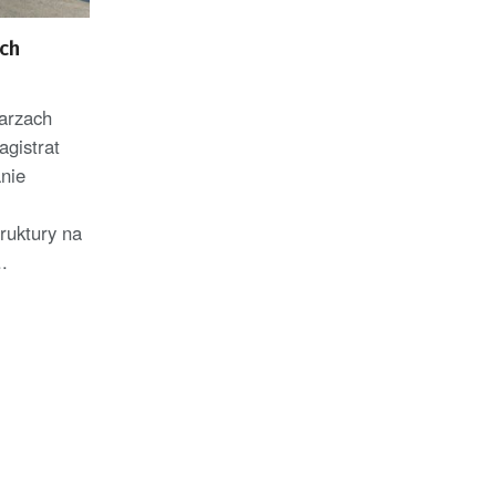
ach
arzach
agistrat
nie
ruktury na
.