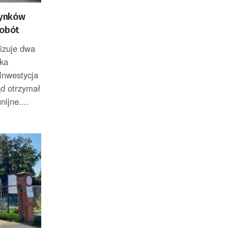
dynków
robót
izuje dwa
ka
nwestycja
ąd otrzymał
nijne....