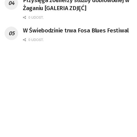
Przysięga żołnierzy służby dobrowolnej w
Żaganiu [GALERIA ZDJĘĆ]
0 UDOST.
W Świebodzinie trwa Fosa Blues Festiwal
0 UDOST.