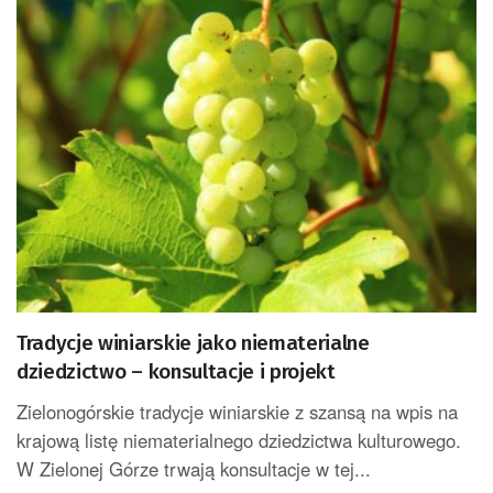
Tradycje winiarskie jako niematerialne
dziedzictwo – konsultacje i projekt
Zielonogórskie tradycje winiarskie z szansą na wpis na
krajową listę niematerialnego dziedzictwa kulturowego.
W Zielonej Górze trwają konsultacje w tej...