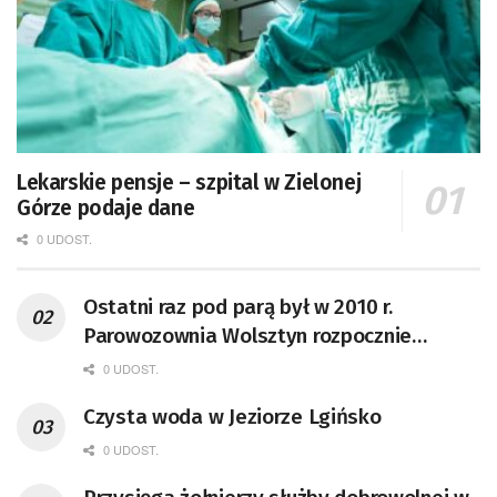
Lekarskie pensje – szpital w Zielonej
Górze podaje dane
0 UDOST.
Ostatni raz pod parą był w 2010 r.
Parowozownia Wolsztyn rozpocznie
remont unikatowego Tr5-65
0 UDOST.
Czysta woda w Jeziorze Lgińsko
0 UDOST.