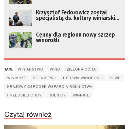
Krzysztof Fedorowicz został
specjalistą ds. kultury winiarskiej
w Zielonej Górze
Cenny dla regionu nowy szczep
winorośli
TAGI:
WINIARSTWO
WINO
ZIELONA GÓRA
WINIARZE
ROLNICTWO
UPRAWA WINOROŚLI
KOWR
KRAJOWY OŚRODEK WSPARCIA ROLNICTWA
PRZEDSIĘBIORCY
ROLNICY
WINNICE
Czytaj również