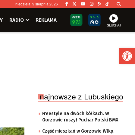
niedziela, 9 sierpnia 2026
Y
RADIO
REKLAMA
SŁUCHAJ
Ot
najnowsze z Lubuskiego
Freestyle na dwóch kółkach. W
Gorzowie ruszył Puchar Polski BMX
Część mieszkań w Gorzowie Wlkp.