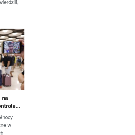
ierdzili,
i na
ontrole
 z Włoch
ółnocy
zne w
ch