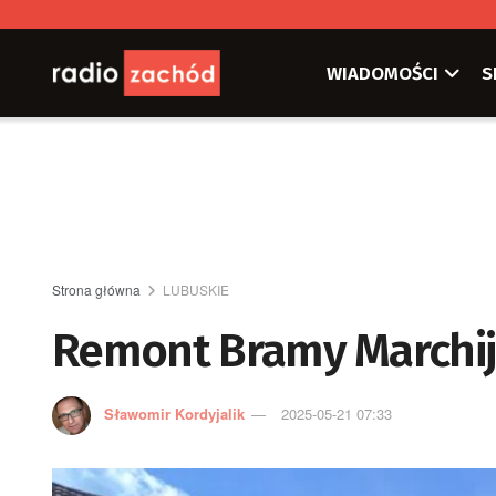
WIADOMOŚCI
S
Strona główna
LUBUSKIE
Remont Bramy Marchij
Sławomir Kordyjalik
2025-05-21 07:33