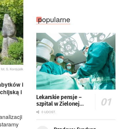
popularne
fot. S. Kordyjalik
abytków i
hijską i
Lekarskie pensje –
szpital w Zielonej
Górze podaje dane
0 UDOST.
nalizacji
 staramy