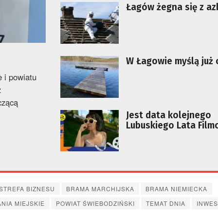
Łagów żegna się z a
W Łagowie myślą już o
 i powiatu
z
czącą
Jest data kolejnego
Lubuskiego Lata Fil
STREFA BIZNESU
BRAMA MARCHIJSKA
BRAMA NIEMIECKA
IA MIEJSKIE
POWIAT ŚWIEBODZIŃSKI
TEMAT DNIA
INWES