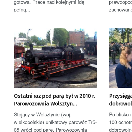
gotowa. Prace nad kolejnymi idą
prawdopod
pełną...
zachowane
Ostatni raz pod parą był w 2010 r.
Przysięga
Parowozownia Wolsztyn
dobrowol
rozpocznie remont unikatowego
ZDJĘĆ]
Stojący w Wolsztynie (woj.
Po blisko 
Tr5-65
wielkopolskie) unikatowy parowóz Tr5-
100 ochot
65 wróci pod parę. Parowozownia
dobrowolne