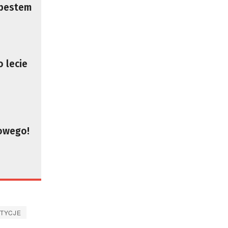
zbestem
 lecie
mowego!
TYCJE