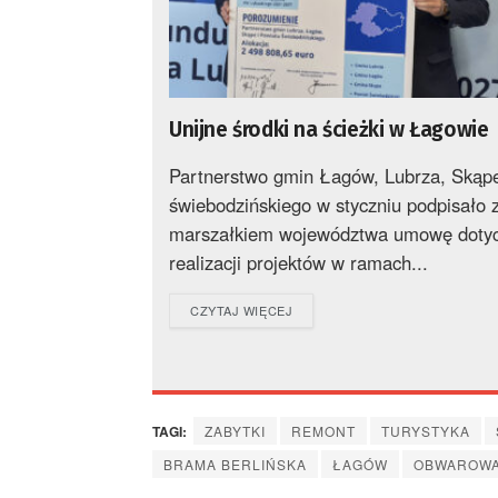
Unijne środki na ścieżki w Łagowie
Partnerstwo gmin Łagów, Lubrza, Skąpe
świebodzińskiego w styczniu podpisało 
marszałkiem województwa umowę doty
realizacji projektów w ramach...
DETAILS
CZYTAJ WIĘCEJ
TAGI:
ZABYTKI
REMONT
TURYSTYKA
BRAMA BERLIŃSKA
ŁAGÓW
OBWAROWAN