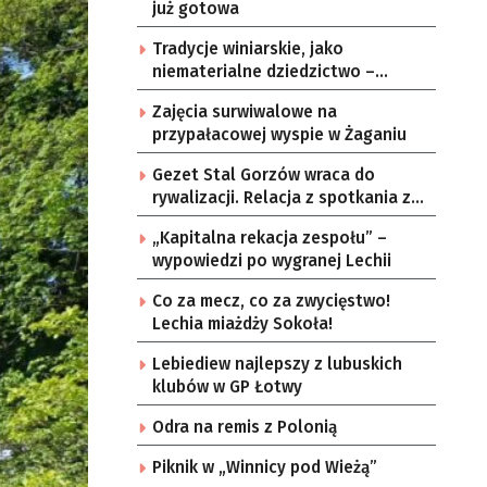
już gotowa
Tradycje winiarskie, jako
niematerialne dziedzictwo –
konsultacje i projekt
Zajęcia surwiwalowe na
przypałacowej wyspie w Żaganiu
Gezet Stal Gorzów wraca do
rywalizacji. Relacja z spotkania z
częstochowskimi lwami u nas!
„Kapitalna rekacja zespołu” –
wypowiedzi po wygranej Lechii
Co za mecz, co za zwycięstwo!
Lechia miażdży Sokoła!
Lebiediew najlepszy z lubuskich
klubów w GP Łotwy
Odra na remis z Polonią
Piknik w „Winnicy pod Wieżą”