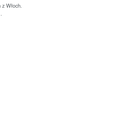
h z Włoch.
.