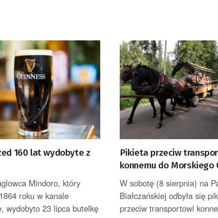
zed 160 lat wydobyte z
Pikieta przeciw transpo
konnemu do Morskiego 
Wozacy zarzucają akty
aglowca Mindoro, który
W sobotę (8 sierpnia) na P
manipulacje
 1864 roku w kanale
Białczańskiej odbyła się pik
, wydobyto 23 lipca butelkę
przeciw transportowi konn