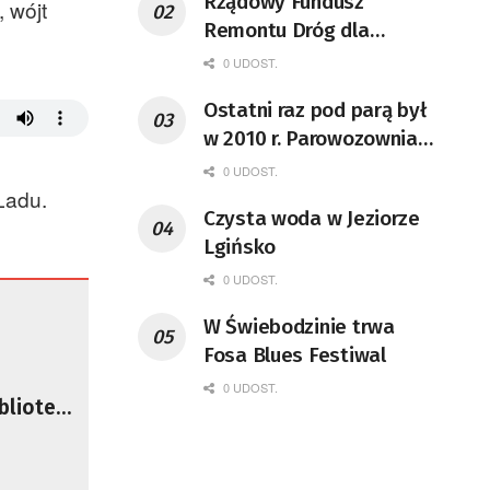
Rządowy Fundusz
 wójt
Remontu Dróg dla
województwa lubuskiego
0 UDOST.
Ostatni raz pod parą był
w 2010 r. Parowozownia
Wolsztyn rozpocznie
0 UDOST.
remont unikatowego Tr5-
Ładu.
Czysta woda w Jeziorze
65
Lgińsko
0 UDOST.
W Świebodzinie trwa
Fosa Blues Festiwal
0 UDOST.
blioteki