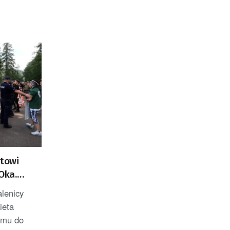
rtowi
Oka.
wistom
alenicy
ieta
emu do