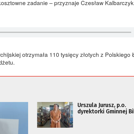
to kosztowne zadanie – przyznaje Czesław Kalbarczyk,
jskiej otrzymała 110 tysięcy złotych z Polskiego 
dżetu.
Urszula Jurusz, p.o.
dyrektorki Gminnej Bi
w Łagowie