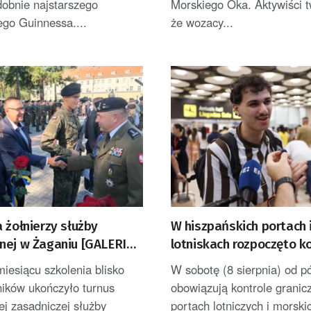
obnie najstarszego
Morskiego Oka. Aktywiści tw
go Guinnessa....
że wozacy...
 żołnierzy służby
W hiszpańskich portach 
nej w Żaganiu [GALERIA
lotniskach rozpoczęto k
graniczne podróżujących
miesiącu szkolenia blisko
W sobotę (8 sierpnia) od p
ników ukończyło turnus
obowiązują kontrole granic
j zasadniczej służby
portach lotniczych i morski