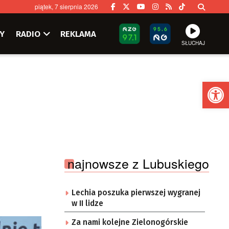
piątek, 7 sierpnia 2026
Y
RADIO
REKLAMA
SŁUCHAJ
Ot
najnowsze z Lubuskiego
Lechia poszuka pierwszej wygranej
w II lidze
Za nami kolejne Zielonogórskie