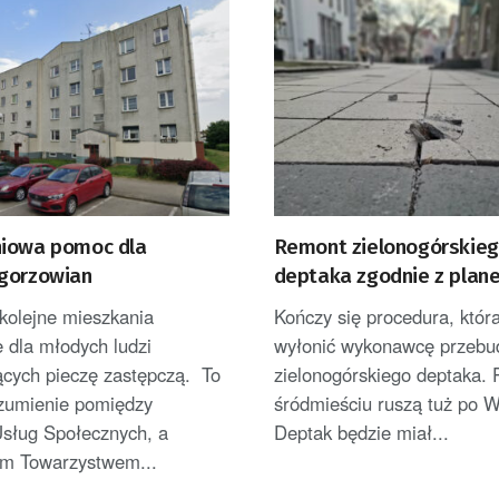
iowa pomoc dla
Remont zielonogórskie
gorzowian
deptaka zgodnie z plan
kolejne mieszkania
Kończy się procedura, któr
 dla młodych ludzi
wyłonić wykonawcę przeb
ących pieczę zastępczą. To
zielonogórskiego deptaka. 
ozumienie pomiędzy
śródmieściu ruszą tuż po W
sług Społecznych, a
Deptak będzie miał...
m Towarzystwem...