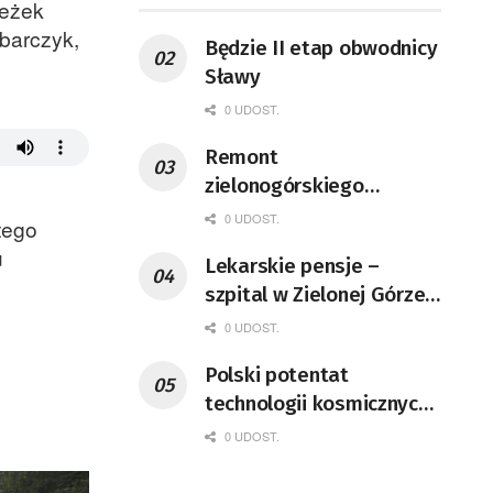
ieżek
barczyk,
Będzie II etap obwodnicy
Sławy
0 UDOST.
Remont
zielonogórskiego
deptaka zgodnie z
0 UDOST.
tego
planem
u
Lekarskie pensje –
szpital w Zielonej Górze
podaje dane
0 UDOST.
Polski potentat
technologii kosmicznych
wprowadzi się do Zielonej
0 UDOST.
Góry