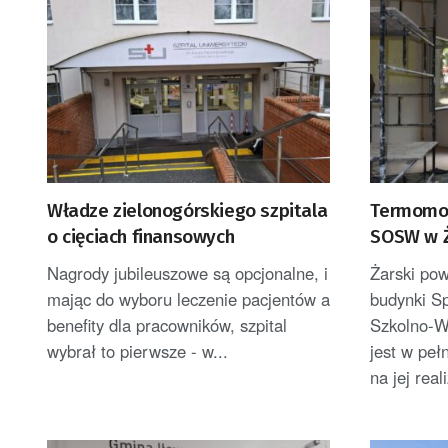
Władze zielonogórskiego szpitala
Termomod
o cięciach finansowych
SOSW w Ż
Nagrody jubileuszowe są opcjonalne, i
Żarski po
mając do wyboru leczenie pacjentów a
budynki S
benefity dla pracowników, szpital
Szkolno-W
wybrał to pierwsze - w...
jest w peł
na jej real