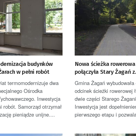
ernizacja budynków
Nowa ścieżka rowerowa
arach w pełni robót
połączyła Stary Żagań z
Żaganówkiem
wiat termomodernizuje dwa
Gmina Żagań wybudowała 
pecjalnego Ośrodka
odcinek ścieżki rowerowej 
ychowawczego. Inwestycja
dwie części Starego Żagani
ni robót. Samorząd otrzymał
Inwestycja jest dopełnieni
izację pieniądze unijne....
pierwszego etapu i pozwala