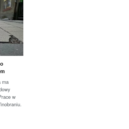
go
em
a ma
udowy
Prace w
inobraniu.