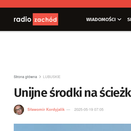
WIADOMOŚCI
S
Strona główna
LUBUSKIE
Unijne środki na ścież
Sławomir Kordyjalik
2025-05-19 07:05