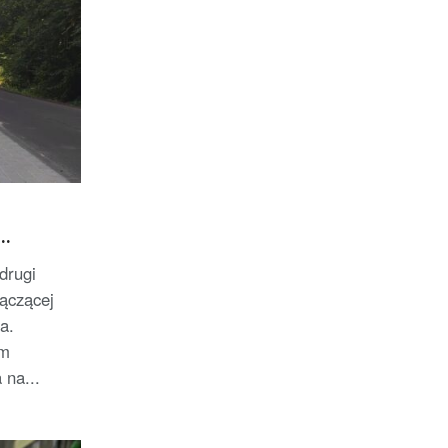
drugi
łączącej
a.
em
 na...