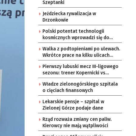
Szeptanki
Jeździecka rywalizacja w
Drzonkowie
Polski potentat technologii
kosmicznych wprowadzi się do
Zielonej Góry
Walka z podtopieniami po ulewach.
Wkrótce prace na kilku ulicach
Gorzowa
Pierwszy lubuski mecz III-ligowego
sezonu: trener Kopernicki vs
starzy znajomi
Władze zielonogórskiego szpitala
o cięciach finansowych
Lekarskie pensje – szpital w
Zielonej Górze podaje dane
Rząd rozważa zmiany cen paliw.
Kierowcy nie mają wątpliwości