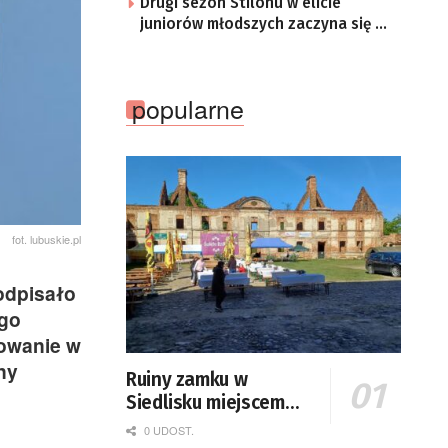
Drugi sezon Stilonu w elicie
juniorów młodszych zaczyna się w
sobotę
popularne
fot. lubuskie.pl
odpisało
ego
sowanie w
ny
Ruiny zamku w
Siedlisku miejscem
święta plonów
0 UDOST.