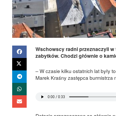
Wschowscy radni przeznaczyli w t
zabytków. Chodzi głównie o kamie
– W czasie kilku ostatnich lat były 
Marek Kraśny zastępca burmistrza 
Dotacje przeznaczone są głównie n