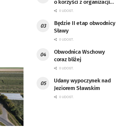
o korzyści z organizacji
mety Tour de Pologne
0 UDOST.
Będzie II etap obwodnicy
Sławy
0 UDOST.
Obwodnica Wschowy
coraz bliżej
0 UDOST.
Udany wypoczynek nad
Jeziorem Sławskim
0 UDOST.