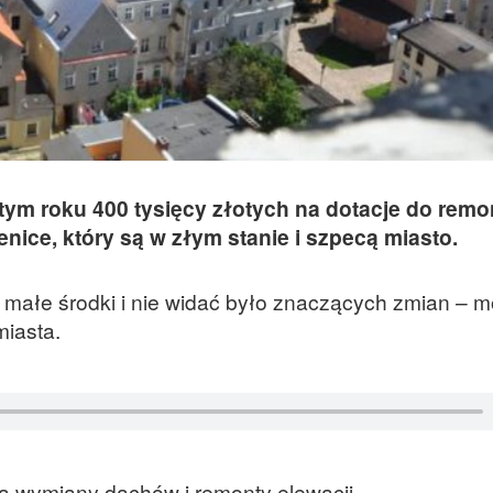
ym roku 400 tysięcy złotych na dotacje do remo
nice, który są w złym stanie i szpecą miasto.
to małe środki i nie widać było znaczących zmian – 
miasta.
a wymiany dachów i remonty elewacji.