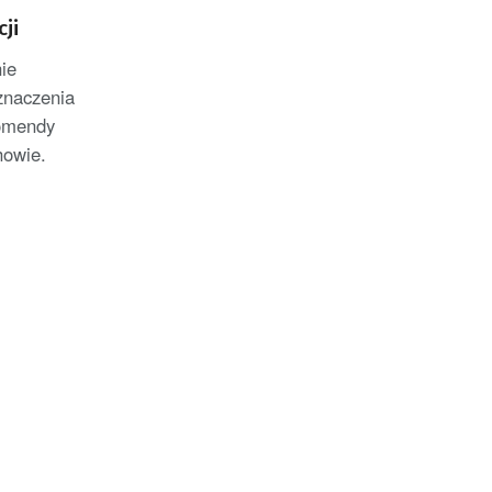
ji
ie
znaczenia
Komendy
howie.