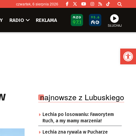
czwartek, 6 sierpnia 2026
Y
RADIO
REKLAMA
SŁUCHAJ
Ot
w
najnowsze z Lubuskiego
Lechia po losowaniu: Faworytem
Ruch, a my mamy marzenia!
Lechia zna rywala w Pucharze