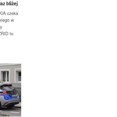
z bliżej
KiA czeka
kiego w
y
ZRID to