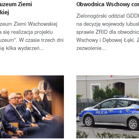
uzeum Ziemi
Obwodnica Wschowy cora
iej
Zielonogórski oddział GDD
zeum Ziemi Wschowskiej
na decyzję wojewody lubus
 się realizacja projektu
sprawie ZRID dla obwodnic
uzeum". W czasie trzech dni
Wschowy i Dębowej Łęki. 
ię kilka wydarzeń...
zezwolenie...