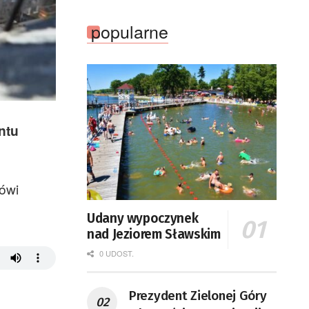
popularne
ntu
mówi
Udany wypoczynek
nad Jeziorem Sławskim
0 UDOST.
Prezydent Zielonej Góry