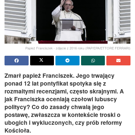
Papież Franciszek - zdjęcie z 2016 roku (PAP/EPA/ETTORE FERRARI)
Zmarł papież Franciszek. Jego trwający
ponad 12 lat pontyfikat spotyka się z
rozmaitymi recenzjami, często skrajnymi. A
jak Franciszka oceniają czołowi lubuscy
politycy? Co do zasady chwalą jego
postawę, zwłaszcza w kontekście troski o
ubogich i wykluczonych, czy prób reformy
Kościoła.