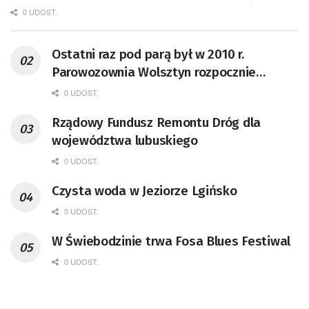
0 UDOST.
Ostatni raz pod parą był w 2010 r.
Parowozownia Wolsztyn rozpocznie
remont unikatowego Tr5-65
0 UDOST.
Rządowy Fundusz Remontu Dróg dla
województwa lubuskiego
0 UDOST.
Czysta woda w Jeziorze Lgińsko
0 UDOST.
W Świebodzinie trwa Fosa Blues Festiwal
0 UDOST.