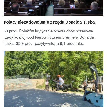
Polacy niezadowolenie z rządu Donalda Tuska.
58 proc. Polaków krytycznie ocenia dotychczasowe
rządy koalicji pod kierownictwem premiera Donalda
Tuska, 35,9 proc. pozytywnie, a 6,1 proc. nie...