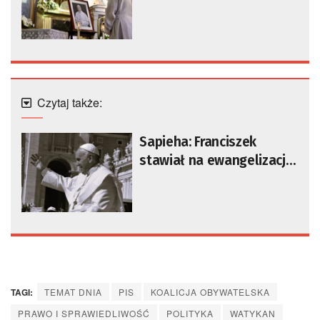
Czytaj także:
Sapieha: Franciszek
stawiał na ewangelizację
i synodalność
TAGI:
TEMAT DNIA
PIS
KOALICJA OBYWATELSKA
PRAWO I SPRAWIEDLIWOŚĆ
POLITYKA
WATYKAN