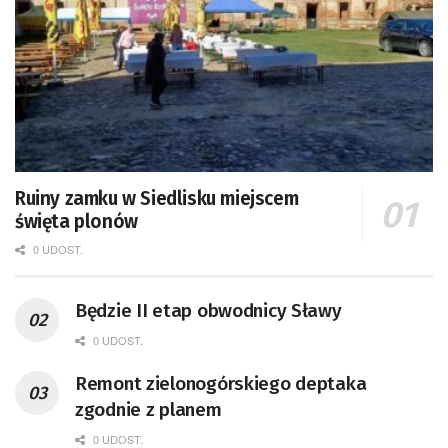
Ruiny zamku w Siedlisku miejscem
święta plonów
0 UDOST.
Będzie II etap obwodnicy Sławy
0 UDOST.
Remont zielonogórskiego deptaka
zgodnie z planem
0 UDOST.