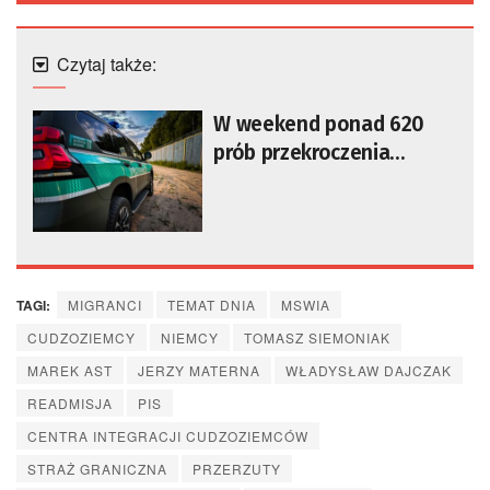
Czytaj także:
W weekend ponad 620
prób przekroczenia
granicy z Białorusią
TAGI:
MIGRANCI
TEMAT DNIA
MSWIA
CUDZOZIEMCY
NIEMCY
TOMASZ SIEMONIAK
MAREK AST
JERZY MATERNA
WŁADYSŁAW DAJCZAK
READMISJA
PIS
CENTRA INTEGRACJI CUDZOZIEMCÓW
STRAŻ GRANICZNA
PRZERZUTY