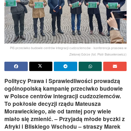
PiS przeciwko budowie centrów integracji cudzoziemców - konferencja prasowa w
Zielonej Górze (fot. Piotr Bakselerowicz)
Politycy Prawa i Sprawiedliwości prowadzą
ogólnopolską kampanię przeciwko budowie
w Polsce centrów integracji cudzoziemców.
To pokłosie decyzji rządu Mateusza
Morawieckiego, ale od tamtej pory wiele
miało się zmienić. – Przyjadą młode byczki z
Afryki i Bliskiego Wschodu – straszy Marek