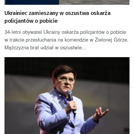
Ukrainiec zamieszany w oszustwa oskarża
policjantów o pobicie
34-letni obywatel Ukrainy oskarża policjantów o pobicie
w trakcie przesłuchania na komendzie w Zielonej Górze.
Mężczyzna brał udział w oszustwie...