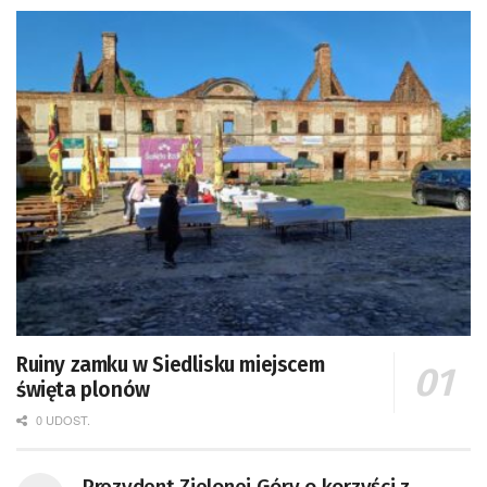
Ruiny zamku w Siedlisku miejscem
święta plonów
0 UDOST.
Prezydent Zielonej Góry o korzyści z