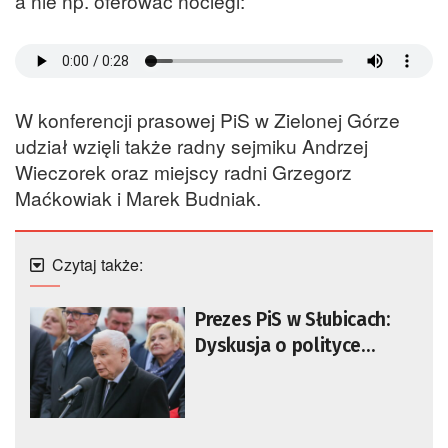
a nie np. oferować noclegi:
W konferencji prasowej PiS w Zielonej Górze
udział wzięli także radny sejmiku Andrzej
Wieczorek oraz miejscy radni Grzegorz
Maćkowiak i Marek Budniak.
Czytaj także:
Prezes PiS w Słubicach:
Dyskusja o polityce
migracyjnej ważnym
elementem kampanii