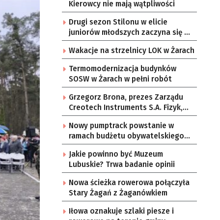
Kierowcy nie mają wątpliwości
Drugi sezon Stilonu w elicie
juniorów młodszych zaczyna się w
sobotę
Wakacje na strzelnicy LOK w Żarach
Termomodernizacja budynków
SOSW w Żarach w pełni robót
Grzegorz Brona, prezes Zarządu
Creotech Instruments S.A. Fizyk,
naukowiec, były pracownik CERN w
Nowy pumptrack powstanie w
Genewie, przedsiębiorca i
ramach budżetu obywatelskiego
nauczyciel akademicki, doktor
Żar
habilitowany nauk fizycznych,
Jakie powinno być Muzeum
koordynator Rady Sektorowej ds.
Lubuskie? Trwa badanie opinii
Kompetencji Przemysłu Lotniczo-
Kosmicznego oraz członek
Nowa ścieżka rowerowa połączyła
Komitetu Badań Kosmicznych i
Stary Żagań z Żaganówkiem
Satelitarnych PAN.
Iłowa oznakuje szlaki piesze i