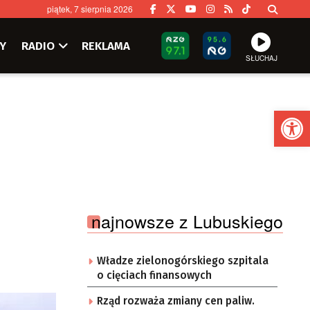
piątek, 7 sierpnia 2026
Y
RADIO
REKLAMA
SŁUCHAJ
Ot
najnowsze z Lubuskiego
Władze zielonogórskiego szpitala
o cięciach finansowych
Rząd rozważa zmiany cen paliw.