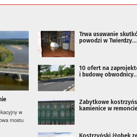
Trwa usuwanie skutk
powodzi w Twierdzy
Kostrzyn
10 ofert na zaprojek
i budowę obwodnicy
Kostrzyna nad Odrą
nie
Zabytkowe kostrzyńs
kamienice w remonci
kacyjny w
dowa mostu
.
Kostrzyński żłobek z