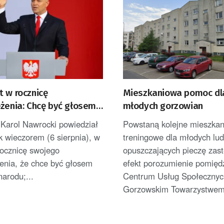
t w rocznicę
Mieszkaniowa pomoc dl
ężenia: Chcę być głosem
młodych gorzowian
Polaków [AKTUALIZACJA]
 Karol Nawrocki powiedział
Powstaną kolejne mieszkan
 wieczorem (6 sierpnia), w
treningowe dla młodych lud
rocznicę swojego
opuszczających pieczę zas
enia, że chce być głosem
efekt porozumienie pomięd
narodu;...
Centrum Usług Społecznyc
Gorzowskim Towarzystwem.