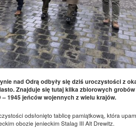
ie nad Odrą odbyły się dziś uroczystości z okaz
asto. Znajduje się tutaj kilka zbiorowych grobów
 – 1945 jeńców wojennych z wielu krajów.
czystości odsłonięto tablicę pamiątkową, która upam
im obozie jenieckim Stalag III Alt Drewitz.