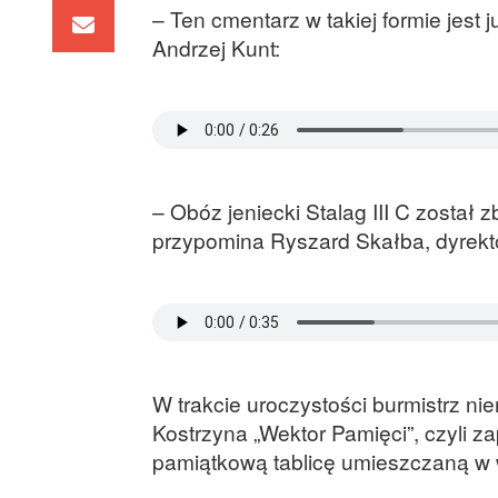
– Ten cmentarz w takiej formie jest 
Andrzej Kunt:
– Obóz jeniecki Stalag III C zosta
przypomina Ryszard Skałba, dyrekt
W trakcie uroczystości burmistrz n
Kostrzyna „Wektor Pamięci”, czyli z
pamiątkową tablicę umieszczaną w w