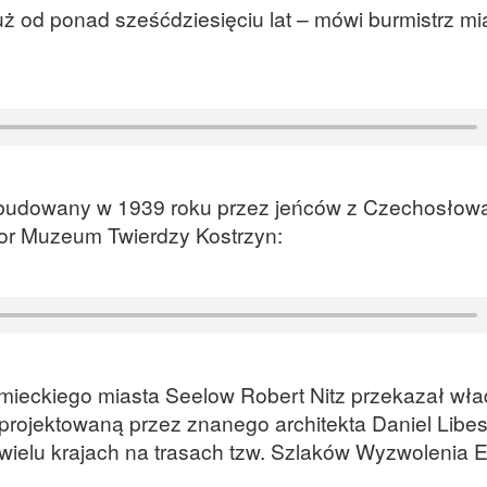
już od ponad sześćdziesięciu lat – mówi burmistrz mi
ł zbudowany w 1939 roku przez jeńców z Czechosłowa
or Muzeum Twierdzy Kostrzyn:
iemieckiego miasta Seelow Robert Nitz przekazał wł
aprojektowaną przez znanego architekta Daniel Libe
ielu krajach na trasach tzw. Szlaków Wyzwolenia E