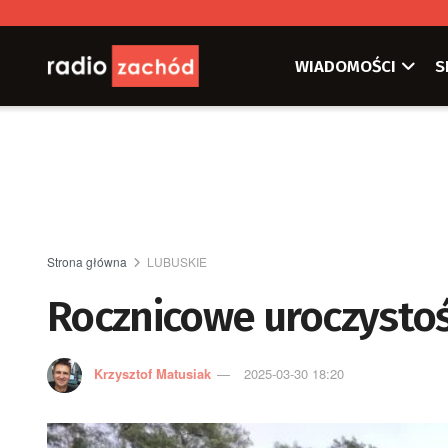
WIADOMOŚCI
S
Strona główna
LUBUSKIE
Rocznicowe uroczystoś
Krzysztof Matusiak
2025-03-30 18:20