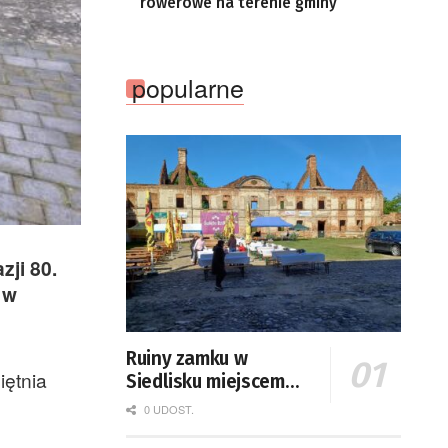
rowerowe na terenie gminy
popularne
ji 80.
 w
Ruiny zamku w
iętnia
Siedlisku miejscem
święta plonów
0 UDOST.