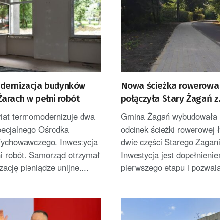
ernizacja budynków
Nowa ścieżka rowerowa
arach w pełni robót
połączyła Stary Żagań z
Żaganówkiem
wiat termomodernizuje dwa
Gmina Żagań wybudowała 
pecjalnego Ośrodka
odcinek ścieżki rowerowej 
ychowawczego. Inwestycja
dwie części Starego Żagani
ni robót. Samorząd otrzymał
Inwestycja jest dopełnieni
izację pieniądze unijne....
pierwszego etapu i pozwala