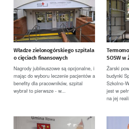
Władze zielonogórskiego szpitala
Termomod
o cięciach finansowych
SOSW w Ż
Nagrody jubileuszowe są opcjonalne, i
Żarski po
mając do wyboru leczenie pacjentów a
budynki S
benefity dla pracowników, szpital
Szkolno-W
wybrał to pierwsze - w...
jest w peł
na jej real