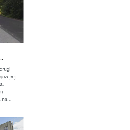
drugi
łączącej
a.
em
 na...