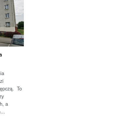
a
ia
zi
tępczą. To
zy
h, a
..