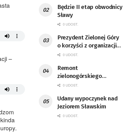
asta
Będzie II etap obwodnicy
Sławy
0 UDOST.
Prezydent Zielonej Góry
o korzyści z organizacji
mety Tour de Pologne
0 UDOST.
cji –
Remont
zielonogórskiego
deptaka zgodnie z
0 UDOST.
planem
Udany wypoczynek nad
Jeziorem Sławskim
adzom
0 UDOST.
skinda
uropy.