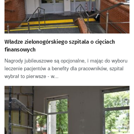
Władze zielonogórskiego szpitala o cięciach
finansowych
Nagrody jubileuszowe są opcjonalne, i mając do wyboru
leczenie pacjentów a benefity dla pracowników, szpital
wybrał to pierwsze - w...