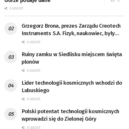
Górze podaje dane
0 UDOST.
Grzegorz Brona, prezes Zarządu Creotech
Instruments S.A. Fizyk, naukowiec, były
pracownik CERN w Genewie,
0 UDOST.
przedsiębiorca i nauczyciel akademicki,
Ruiny zamku w Siedlisku miejscem święta
doktor habilitowany nauk fizycznych,
plonów
koordynator Rady Sektorowej ds.
Kompetencji Przemysłu Lotniczo-
0 UDOST.
Kosmicznego oraz członek Komitetu
Lider technologii kosmicznych wchodzi do
Badań Kosmicznych i Satelitarnych PAN.
Lubuskiego
0 UDOST.
Polski potentat technologii kosmicznych
wprowadzi się do Zielonej Góry
0 UDOST.