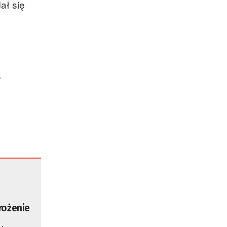
ał się
y
rożenie