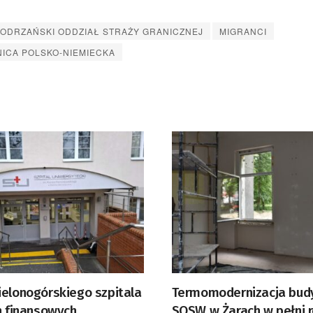
ODRZAŃSKI ODDZIAŁ STRAŻY GRANICZNEJ
MIGRANCI
ICA POLSKO-NIEMIECKA
ielonogórskiego szpitala
Termomodernizacja bu
h finansowych
SOSW w Żarach w pełni 