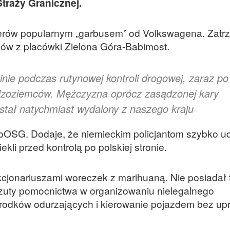
traży Granicznej.
rów popularnym „garbusem” od Volkswagena. Zatr
ików z placówki Zielona Góra-Babimost.
ie podczas rutynowej kontroli drogowej, zaraz po
dzoziemców. Mężczyzna oprócz zasądzonej kary
ostał natychmiast wydalony z naszego kraju
oOSG. Dodaje, że niemieckim policjantom szybko ud
li przed kontrolą po polskiej stronie.
cjonariuszami woreczek z marihuaną. Nie posiadał 
rzuty pomocnictwa w organizowaniu nielegalnego
środków odurzających i kierowanie pojazdem bez up