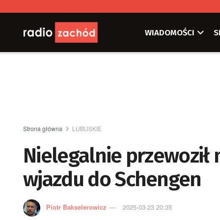
WIADOMOŚCI
S
Strona główna
LUBUSKIE
Nielegalnie przewoził 
wjazdu do Schengen
Piotr Bakselerowicz
2025-03-23 20:35