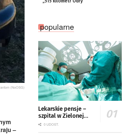
„515 kilometr Odry”
popularne
igrantom (NoOSG)
Lekarskie pensje –
szpital w Zielonej
lnym
Górze podaje dane
0 UDOST.
raju –