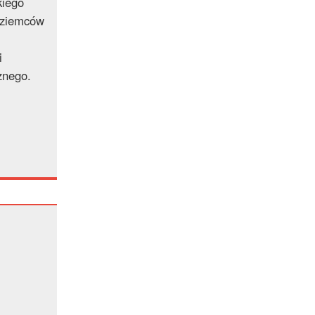
kiego
zoziemców
i
znego.