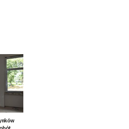
dynków
robót