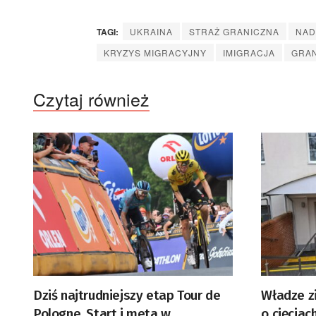
TAGI:
UKRAINA
STRAŻ GRANICZNA
NAD
KRYZYS MIGRACYJNY
IMIGRACJA
GRAN
Czytaj również
Dziś najtrudniejszy etap Tour de
Władze z
Pologne. Start i meta w
o cięciac