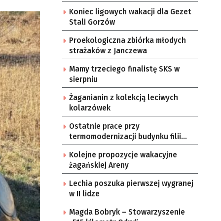
Koniec ligowych wakacji dla Gezet
Stali Gorzów
Proekologiczna zbiórka młodych
strażaków z Janczewa
Mamy trzeciego finalistę SKS w
sierpniu
Żaganianin z kolekcją leciwych
kolarzówek
Ostatnie prace przy
termomodernizacji budynku filii
żarskiego przedszkola Bajka
Kolejne propozycje wakacyjne
żagańskiej Areny
Lechia poszuka pierwszej wygranej
w II lidze
Magda Bobryk – Stowarzyszenie