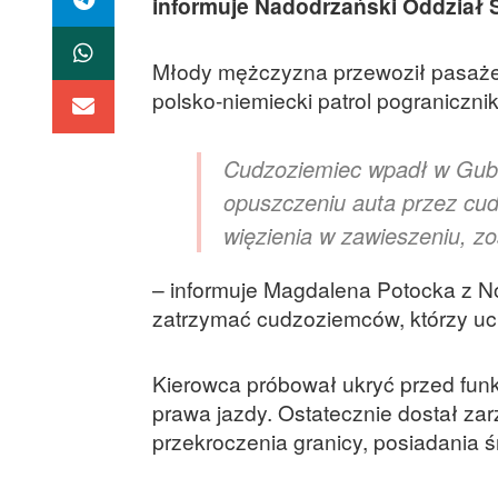
informuje Nadodrzański Oddział S
Młody mężczyzna przewoził pasaże
polsko-niemiecki patrol pograniczn
Cudzoziemiec wpadł w Gubin
opuszczeniu auta przez cu
więzienia w zawieszeniu, z
– informuje Magdalena Potocka z N
zatrzymać cudzoziemców, którzy uciek
Kierowca próbował ukryć przed funk
prawa jazdy. Ostatecznie dostał za
przekroczenia granicy, posiadania 