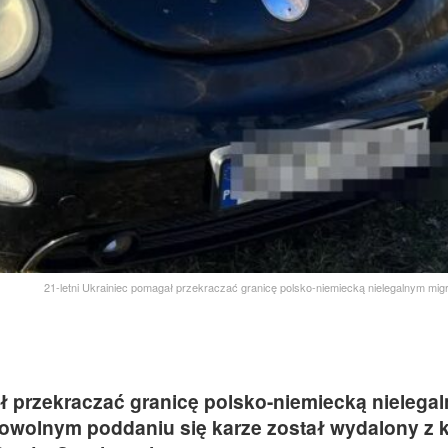
21-letni Ukrainiec pomagał przekraczać granicę polsko-niemiecką nielegalnym m
ł przekraczać granicę polsko-niemiecką nielega
owolnym poddaniu się karze został wydalony z k