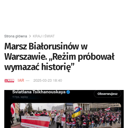
Strona główna
KRAJ I ŚWIAT
Marsz Białorusinów w
Warszawie. „Reżim próbował
wymazać historię”
IAR
2025-03-23 18:40