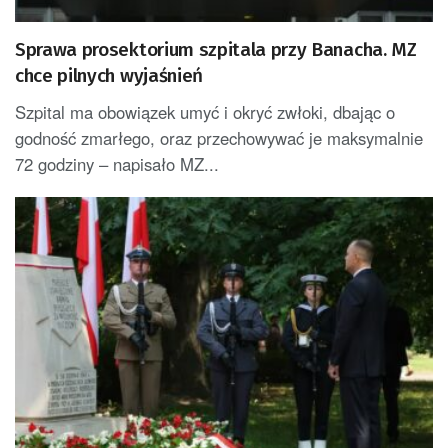
Sprawa prosektorium szpitala przy Banacha. MZ
chce pilnych wyjaśnień
Szpital ma obowiązek umyć i okryć zwłoki, dbając o
godność zmarłego, oraz przechowywać je maksymalnie
72 godziny – napisało MZ...