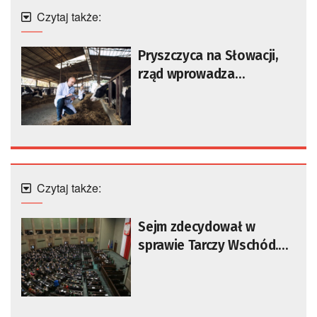
Czytaj także:
Pryszczyca na Słowacji,
rząd wprowadza
restrykcje
Czytaj także:
Sejm zdecydował w
sprawie Tarczy Wschód.
Tusk: mieli do wyboru
poparcie uchwały albo
hańbę