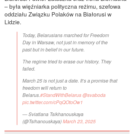
– była więźniarka polityczna reżimu, szefowa
oddziału Związku Polaków na Białorusi w
Lidzie.
Today, Belarusians marched for Freedom
Day in Warsaw, not just in memory of the
past but in belief in our future.
The regime tried to erase our history. They
failed.
March 25 is not just a date. It’s a promise that
freedom will return to
Belarus.
#StandWithBelarus
@svaboda
pic.twitter.com/cPqQOtoOw1
— Sviatlana Tsikhanouskaya
(@Tsihanouskaya)
March 23, 2025