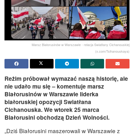
Marsz Białorusinów w Warszawie - relacja Swiatłany Cichanouskiej
(x.com/Tsihanouskaya)
Reżim próbował wymazać naszą historię, ale
nie udało mu się – komentuje marsz
Białorusinów w Warszawie liderka
białoruskiej opozycji Swiatłana
Cichanouska. We wtorek 25 marca
Białorusini obchodzą Dzień Wolności.
„Dziś Białorusini maszerowali w Warszawie z