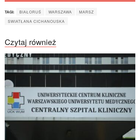
TAGI:
BIAŁORUŚ
WARSZAWA
MARSZ
SWIATŁANA CICHANOUSKA
Czytaj również