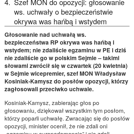
4.
Szef MON do opozycji: głosowanie
ws. uchwały o bezpieczeństwie
okrywa was hańbą i wstydem
Głosowanie nad uchwałą ws.
bezpieczeństwa RP okrywa was hańbą i
wstydem; nie zdaliście egzaminu w PE i dziś
nie zdaliście go w polskim Sejmie – takimi
słowami zwrócił się w czwartek (20 kwietnia)
w Sejmie wicepremier, szef MON Władysław
Kosiniak-Kamysz do posłów opozycji, którzy
zagłosowali przeciwko uchwale.
Kosiniak-Kamysz, zabierając głos po
głosowaniu, dziękował wszystkim tym posłom,
którzy poparli uchwałę. Zwracając się do posłów
opozycji, minister ocenił, że nie zdali oni
„egzaminu w europarlamencie” i nie zdali