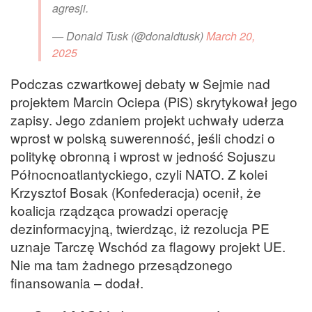
agresji.
— Donald Tusk (@donaldtusk)
March 20,
2025
Podczas czwartkowej debaty w Sejmie nad
projektem Marcin Ociepa (PiS) skrytykował jego
zapisy. Jego zdaniem projekt uchwały uderza
wprost w polską suwerenność, jeśli chodzi o
politykę obronną i wprost w jedność Sojuszu
Północnoatlantyckiego, czyli NATO. Z kolei
Krzysztof Bosak (Konfederacja) ocenił, że
koalicja rządząca prowadzi operację
dezinformacyjną, twierdząc, iż rezolucja PE
uznaje Tarczę Wschód za flagowy projekt UE.
Nie ma tam żadnego przesądzonego
finansowania – dodał.