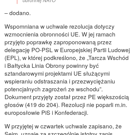
obronnej NATO
– dodano.
Wspomniana w uchwale rezolucja dotyczy
wzmocnienia obronności UE. W jej ramach
przyjęto poprawkę zaproponowaną przez
delegację PO-PSL w Europejskiej Partii Ludowej
(EPL), w której podkreślono, że „Tarcza Wschód
i Bałtycka Linia Obrony powinny być
sztandarowymi projektami UE służącymi
wspieraniu odstraszania i przezwyciężaniu
potencjalnych zagrożeń ze wschodu”.
Dokument przyjęty został przez PE większością
głosów (419 do 204). Rezolucji nie poparli m.in.
europosłowie PiS i Konfederacji.
W przyjętej w czwartek uchwale zapisano, że
Sejm „uznaje za szczególnie istotny zapis