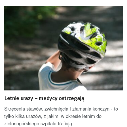
Letnie urazy – medycy ostrzegają
Skręcenia stawów, zwichnięcia i złamania kończyn - to
tylko kilka urazów, z jakimi w okresie letnim do
zielonogórskiego szpitala trafiają...