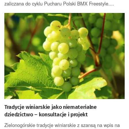
zaliczana do cyklu Pucharu Polski BMX Freestyle....
Tradycje winiarskie jako niematerialne
dziedzictwo – konsultacje i projekt
Zielonogórskie tradycje winiarskie z szansą na wpis na