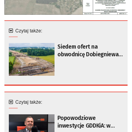
Czytaj także:
Siedem ofert na
obwodnicę Dobiegniewa.
Najtańsza opiewa na 104
mln zł
Czytaj także:
Popowodziowe
inwestycje GDDKiA: w