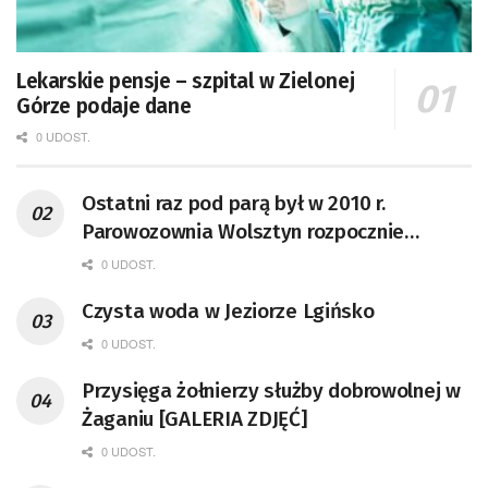
Lekarskie pensje – szpital w Zielonej
Górze podaje dane
0 UDOST.
Ostatni raz pod parą był w 2010 r.
Parowozownia Wolsztyn rozpocznie
remont unikatowego Tr5-65
0 UDOST.
Czysta woda w Jeziorze Lgińsko
0 UDOST.
Przysięga żołnierzy służby dobrowolnej w
Żaganiu [GALERIA ZDJĘĆ]
0 UDOST.