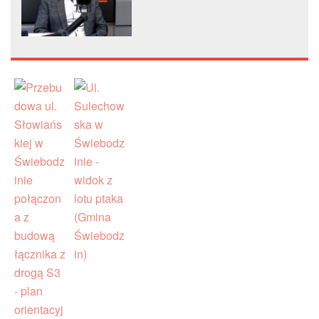
Lubuskiem dwie drogi do
przebudowy