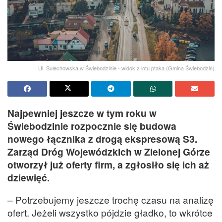
Ul. Sulechowska w Świebodzinie - widok z lotu ptaka (Gmina Świebodzin)
Najpewniej jeszcze w tym roku w
Świebodzinie rozpocznie się budowa
nowego łącznika z drogą ekspresową S3.
Zarząd Dróg Wojewódzkich w Zielonej Górze
otworzył już oferty firm, a zgłosiło się ich aż
dziewięć.
– Potrzebujemy jeszcze trochę czasu na analizę
ofert. Jeżeli wszystko pójdzie gładko, to wkrótce