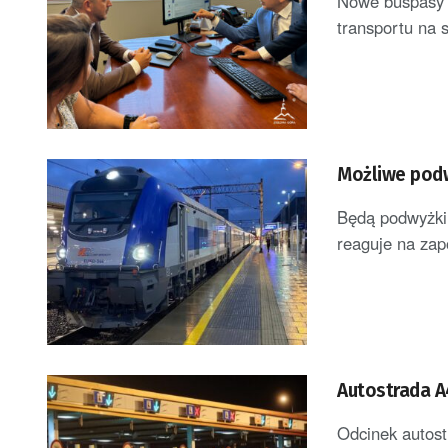
Nowe buspasy n
transportu na s
Możliwe podw
Będą podwyżki 
reaguje na zap
Autostrada 
Odcinek autos