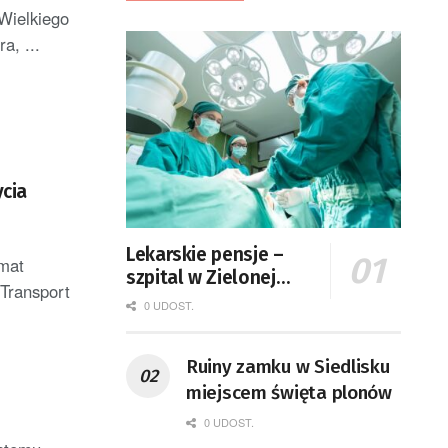
Wielkiego
a, ...
ycia
Lekarskie pensje –
emat
szpital w Zielonej
 Transport
Górze podaje dane
0 UDOST.
Ruiny zamku w Siedlisku
miejscem święta plonów
0 UDOST.