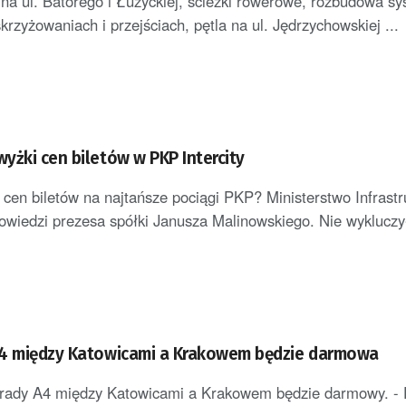
a ul. Batorego i Łużyckiej, ścieżki rowerowe, rozbudowa s
krzyżowaniach i przejściach, pętla na ul. Jędrzychowskiej ...
yżki cen biletów w PKP Intercity
cen biletów na najtańsze pociągi PKP? Ministerstwo Infrastr
owiedzi prezesa spółki Janusza Malinowskiego. Nie wykluczył
A4 między Katowicami a Krakowem będzie darmowa
trady A4 między Katowicami a Krakowem będzie darmowy. - 