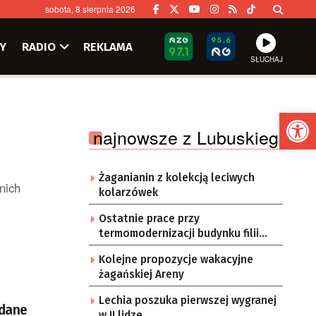
sobota, 8 sierpnia 2026
Y
RADIO
REKLAMA
SŁUCHAJ
Ot
najnowsze z Lubuskiego
Żaganianin z kolekcją leciwych
nich
kolarzówek
Ostatnie prace przy
termomodernizacji budynku filii
przedszkola Bajka
Kolejne propozycje wakacyjne
żagańskiej Areny
Lechia poszuka pierwszej wygranej
 dane
w II lidze