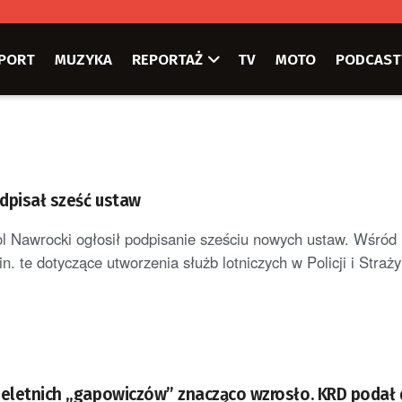
PORT
MUZYKA
REPORTAŻ
TV
MOTO
PODCAST
dpisał sześć ustaw
l Nawrocki ogłosił podpisanie sześciu nowych ustaw. Wśród 
in. te dotyczące utworzenia służb lotniczych w Policji i Straży
ieletnich „gapowiczów” znacząco wzrosło. KRD podał