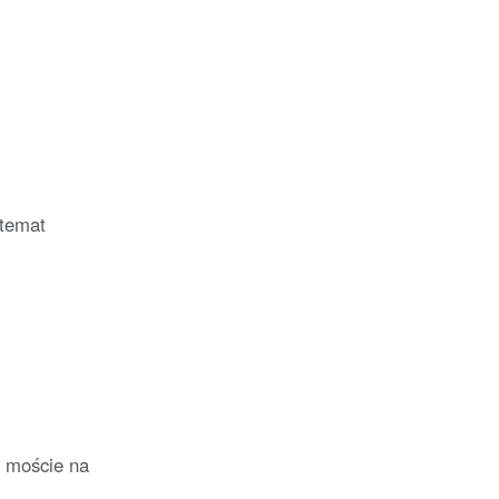
 temat
a moście na